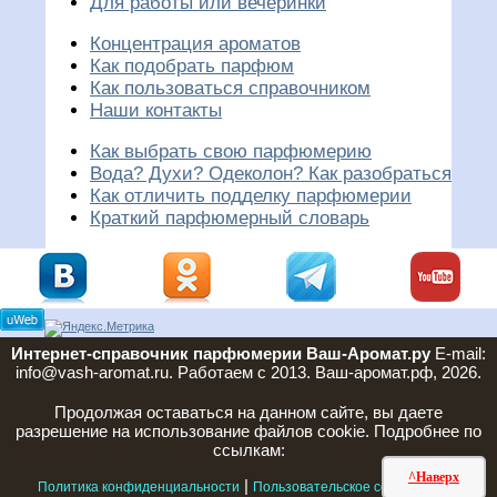
Для работы или вечеринки
Концентрация ароматов
Как подобрать парфюм
Как пользоваться справочником
Наши контакты
Как выбрать свою парфюмерию
Вода? Духи? Одеколон? Как разобраться
Как отличить подделку парфюмерии
Краткий парфюмерный словарь
Интернет-справочник парфюмерии Ваш-Аромат.ру
E-mail:
info@vash-aromat.ru. Работаем с 2013. Ваш-аромат.рф, 2026.
Продолжая оставаться на данном сайте, вы даете
разрешение на использование файлов cookie. Подробнее по
ссылкам:
^Наверх
|
|
Политика конфиденциальности
Пользовательское соглашение