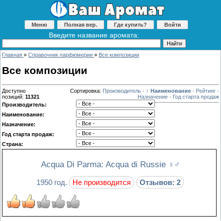
Меню
Полная вер.
Где купить?
Войти
Введите название аромата:
Главная
»
Справочник парфюмерии
»
Все композиции
Все композиции
Доступно
Сортировка:
Производитель
·
↑ Наименование
·
Рейтинг
·
позиций
:
11321
Назначение
·
Год старта продаж
Производитель:
Наименование:
Назначение:
Год старта продаж:
Страна:
Acqua Di Parma: Acqua di Russie
♀♂
1950 год.
Не производится
Отзывов: 2