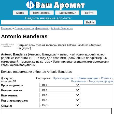
Меню
Полная вер.
Где купить?
Войти
Введите название аромата:
Главная
»
Справочник парфюмерии
»
Antonio Banderas
Antonio Banderas
Витрина ароматов от торговой марки Antonio Banderas (Антонио
Бандерас)
Antonio Banderas
(Антонио Бандерас) - известный голливудский актер,
родом из Испании. В 1997 году дал свое имя целой линии парфюмерных
композиций, первые же из которых были признаны знатоками ароматов и
стали очень популярны.
Больше информации о бренде Antonio Banderas
Доступно
Сортировка:
Производитель
·
↑ Наименование
·
Рейтинг
·
позиций
:
93
Назначение
·
Год старта продаж
Производитель:
Наименование:
Назначение:
Год старта продаж:
Страна: