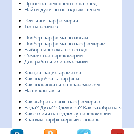
Проверка компонентов на вред
Найти духи по выгодным ценам
Рейтинги парфюмерии
Тесты новинок
Подбор парфюма по нотам
Подбор парфюма по парфюмерам
Выбор парфюма по погоде
Семейства парфюмерии
Для работы или вечеринки
Концентрация ароматов
Как подобрать парфюм
Как пользоваться справочником
Наши контакты
Как выбрать свою парфюмерию
Вода? Духи? Одеколон? Как разобраться
Как отличить подделку парфюмерии
Краткий парфюмерный словарь