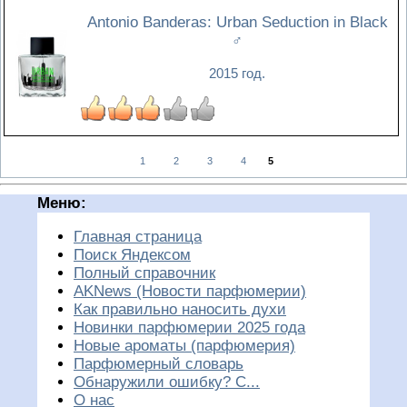
Antonio Banderas: Urban Seduction in Black
♂
2015 год.
1
2
3
4
5
Меню:
Главная страница
Поиск Яндексом
Полный справочник
AKNews (Новости парфюмерии)
Как правильно наносить духи
Новинки парфюмерии 2025 года
Новые ароматы (парфюмерия)
Парфюмерный словарь
Обнаружили ошибку? С...
О нас