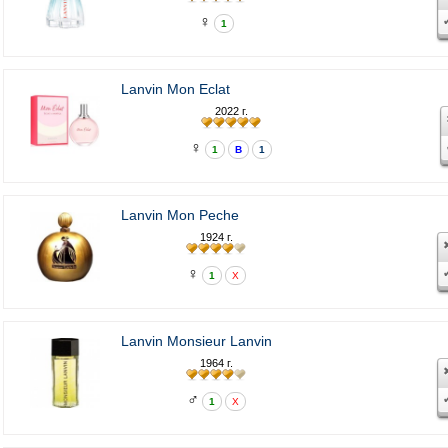
♀
1
Lanvin Mon Eclat
2022 г.
♀
1
В
1
Lanvin Mon Peche
1924 г.
♀
1
X
Lanvin Monsieur Lanvin
1964 г.
♂
1
X