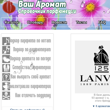
Каталог
Словарь
Новости
Тесты
FAQ
В базе данны
93
аромат (-a, 
этого бренд
▼ К аромата
Открыть алфавитный