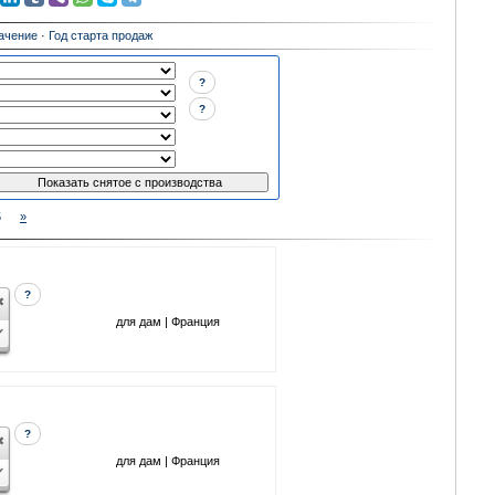
ачение
·
Год старта продаж
?
?
5
»
?
для дам | Франция
?
для дам | Франция