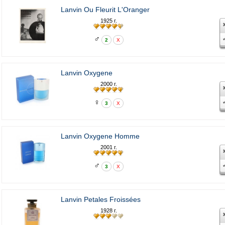
Lanvin Ou Fleurit L'Oranger
1925 г.
♂
2
X
Lanvin Oxygene
2000 г.
♀
3
X
Lanvin Oxygene Homme
2001 г.
♂
3
X
Lanvin Petales Froissées
1928 г.