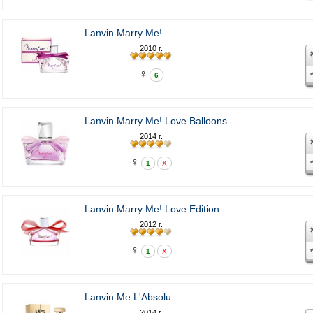
Lanvin Marry Me!
2010 г.
♀
6
Lanvin Marry Me! Love Balloons
2014 г.
♀
1
X
Lanvin Marry Me! Love Edition
2012 г.
♀
1
X
Lanvin Me L'Absolu
2014 г.