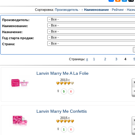
Сортировка:
Производитель
·
↑ Наименование
·
Рейтинг
·
Назн
Производитель:
Наименование:
Назначение:
Год старта продаж:
Страна:
Страницы:
«
1
2
3
4
Lanvin Marry Me A La Folie
2013 г.
♀
5
X
Lanvin Marry Me Confettis
2015 г.
♀
1
X