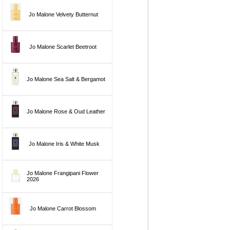
Jo Malone Velvety Butternut
Jo Malone Scarlet Beetroot
Jo Malone Sea Salt & Bergamot
Jo Malone Rose & Oud Leather
Jo Malone Iris & White Musk
Jo Malone Frangipani Flower
2026
Jo Malone Carrot Blossom