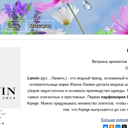
О нас
Магазины
Витрина ароматов 
(
Lanvin
(
рус., Ланве'н,
) - это модный бренд, основанный 
основательница марки Жанна Ланвен делала модные шля
уборов недостаточно и основала производство одежды. 
самых элегантных и престижных. Первая
парфюмерия 
Arpege. Можно придумывать множество эпитетов, чтобы о
тем, что Arpege выпускается до сих 
х:
-ов)
а.
Больше информ
м ▼