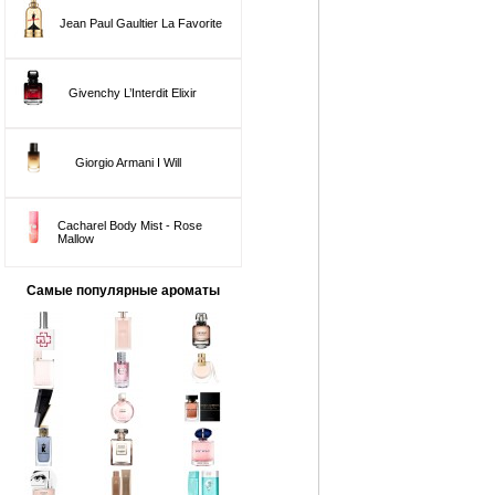
Jean Paul Gaultier La Favorite
Givenchy L’Interdit Elixir
Giorgio Armani I Will
Cacharel Body Mist - Rose
Mallow
Самые популярные ароматы