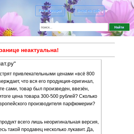
Регистрация
Вход на сайт
ранице неактуальна!
ат.ру"
трят привлекательными ценами «всё 800
верждает, что вся его продукция-оригинал,
ите сами, товар был произведен, ввезён,
итоге цена товара 300-500 рублей? Сколько
о европейского производителя парфюмерии?
родукт всего лишь неоригинальная версия,
сь такой продавец несколько лукавит. Да,