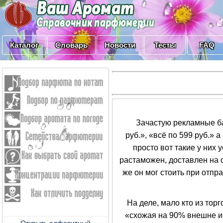
Каталог
Словарь
Новости
Тесты
FAQ
Зачастую рекламные бан
руб.», «всё по 599 руб.» 
просто вот такие у них 
растаможен, доставлен на 
же он мог стоить при отп
На деле, мало кто из торг
«схожая на 90% внешне и 
Открыть алфавитный