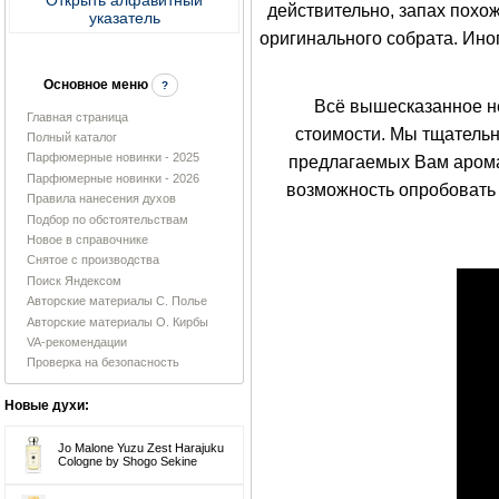
действительно, запах похож,
указатель
оригинального собрата. Иног
Основное меню
?
Всё вышесказанное не и
Главная страница
стоимости. Мы тщатель
Полный каталог
Парфюмерные новинки - 2025
предлагаемых Вам арома
Парфюмерные новинки - 2026
возможность опробовать 
Правила нанесения духов
Подбор по обстоятельствам
Новое в справочнике
Снятое с производства
Поиск Яндексом
Авторские материалы С. Полье
Авторские материалы О. Кирбы
VA-рекомендации
Проверка на безопасность
Новые духи:
Jo Malone Yuzu Zest Harajuku
Cologne by Shogo Sekine