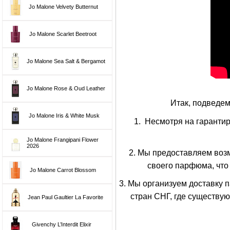
Jo Malone Velvety Butternut
Jo Malone Scarlet Beetroot
Jo Malone Sea Salt & Bergamot
Jo Malone Rose & Oud Leather
Итак, подведем
Jo Malone Iris & White Musk
1. Несмотря на гаранти
Jo Malone Frangipani Flower
2026
2. Мы предоставляем воз
своего парфюма, что
Jo Malone Carrot Blossom
3. Мы организуем доставку 
стран СНГ, где существу
Jean Paul Gaultier La Favorite
Givenchy L’Interdit Elixir