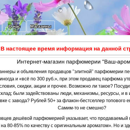
О нас
Магазины
В настоящее время информация на данной ст
Интернет-магазин парфюмерии "Ваш-аром
неры и объявления продавцов "элитной" парфюмерии пес
а иногда и «всё по 300 руб.», при этом продавец парфюма ут
условия, скидки, акции и прочее. Возможно ли такое? Посуд
склад; были задействованы люди, механизмы, ресурсы, и в 
равке с завода? Рублей 50+ за флакон-бестселлер топовог
Самим-то не смешно?
овцев дешёвой парфюмерией указывает, что продаваемый п
на 80-85% по качеству с оригинальным ароматом». Но и зде