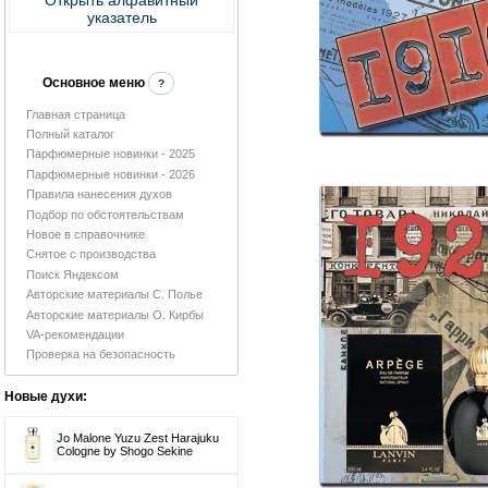
указатель
Основное меню
?
Главная страница
Полный каталог
Парфюмерные новинки - 2025
Парфюмерные новинки - 2026
Правила нанесения духов
Подбор по обстоятельствам
Новое в справочнике
Снятое с производства
Поиск Яндексом
Авторские материалы С. Полье
Авторские материалы О. Кирбы
VA-рекомендации
Проверка на безопасность
Новые духи:
Jo Malone Yuzu Zest Harajuku
Cologne by Shogo Sekine