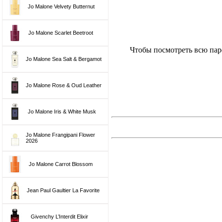
Jo Malone Velvety Butternut
Jo Malone Scarlet Beetroot
Чтобы посмотреть всю пар
Jo Malone Sea Salt & Bergamot
Jo Malone Rose & Oud Leather
Jo Malone Iris & White Musk
Jo Malone Frangipani Flower
2026
Jo Malone Carrot Blossom
Jean Paul Gaultier La Favorite
Givenchy L’Interdit Elixir