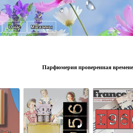
О нас
Магазины
Парфюмерия проверенная времене