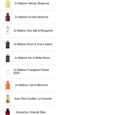
Jo Malone Velvety Butternut
Jo Malone Scarlet Beetroot
Jo Malone Sea Salt & Bergamot
Jo Malone Rose & Oud Leather
Jo Malone Iris & White Musk
Jo Malone Frangipani Flower
2026
Jo Malone Carrot Blossom
Jean Paul Gaultier La Favorite
Givenchy L’Interdit Elixir