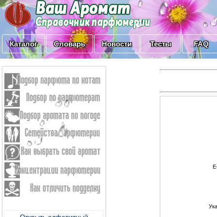
Каталог
Словарь
Новости
Тесты
FAQ
E
Ук
Открыть алфавитный