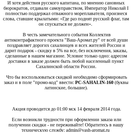
И хотя действия русского капитана, по мнению сановных
бюрократов, отдавали самоуправством, Император Николай I
полностью поддержал отважного мореплавателя, произнеся
слова, ставшие крылатыми: «Где раз поднят русский флаг, там
он спускаться не должен».
В честь замечательного события Коллектив
антиконтрафактного проекта "Ваш-Аромат.ру" от всей души
поздравляет дорогих сахалинцев и всех жителей России и
дарит подарок - скидку в 5% на все, без исключения, заказы,
сделанные в нашем магазине. Условие только одно: адресом
доставки в заказе должен быть любой населенный пункт
Сахалинской области России.
Что бы воспользоваться скидкой необходимо сформировать
заказ и в поле "промо-код" ввести:
PC-SAHALIN-160
(буквы
латинские, большие).
Акция проводится до 01:00 мск 14 февраля 2014 года.
Если возникли трудности при оформлении заказа или
получении скидки - не переживайте! Обратитесь в нашу
техническую службу: admin@vash-aromat.ru