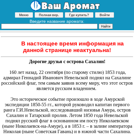
Меню
Полная вер.
Где купить?
Войти
Введите название аромата:
В настоящее время информация на
данной странице неактуальна!
Дорогие друзья с острова Сахалин!
160 лет назад, 22 сентября (по старому стилю) 1853 года,
адмирал Геннадий Иванович Невельской поднял на Сахалине
российский флаг, тем самым заявив всему миру, что этот остров
является русским владением.
Это историческое событие произошло в ходе Амурской
экспедиции 1850-55 гг., которой руководил капитан первого
ранга Г.И.Невельской, исследовавший низовья Амура, остров
Сахалин и Татарский пролив. Летом 1850 года Невельской
поднял русский флаг в основанном им посту Николаевском
(ныне Николаевск-на-Амуре), а в 1853 г. – в заливе императора
Николая (ныне Советская Гавань) и в южной части Сахалина.