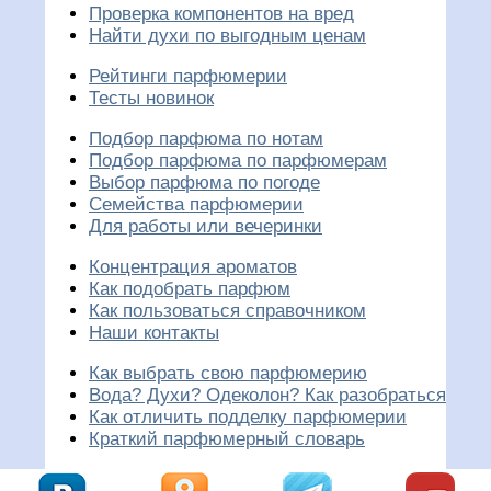
Проверка компонентов на вред
Найти духи по выгодным ценам
Рейтинги парфюмерии
Тесты новинок
Подбор парфюма по нотам
Подбор парфюма по парфюмерам
Выбор парфюма по погоде
Семейства парфюмерии
Для работы или вечеринки
Концентрация ароматов
Как подобрать парфюм
Как пользоваться справочником
Наши контакты
Как выбрать свою парфюмерию
Вода? Духи? Одеколон? Как разобраться
Как отличить подделку парфюмерии
Краткий парфюмерный словарь