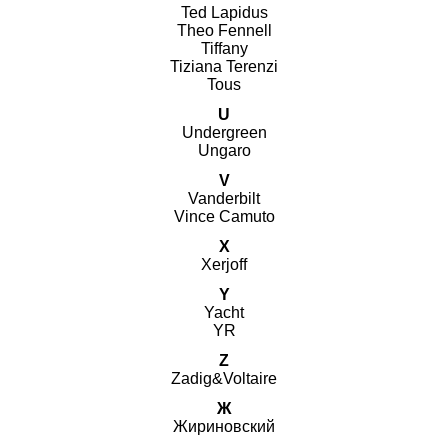
Ted Lapidus
Theo Fennell
Tiffany
Tiziana Terenzi
Tous
U
Undergreen
Ungaro
V
Vanderbilt
Vince Camuto
X
Xerjoff
Y
Yacht
YR
Z
Zadig&Voltaire
Ж
Жириновский