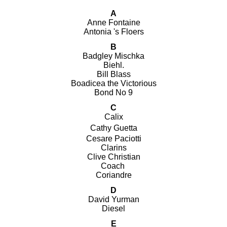
A
Anne Fontaine
Antonia 's Floers
B
Badgley Mischka
Biehl.
Bill Blass
Boadicea the Victorious
Bond No 9
C
Calix
Cathy Guetta
Cesare Paciotti
Clarins
Clive Christian
Coach
Coriandre
D
David Yurman
Diesel
E