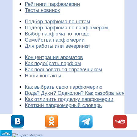
Рейтинги парфюмерии
Тесты новинок
Подбор парфюма по нотам
Подбор парфюма по парфюмерам
Выбор парфюма по погоде
Семейства парфюмерии
Для работы или вечеринки
Концентрация ароматов
Как подобрать парфюм
Как пользоваться справочником
Наши контакты
Как выбрать свою парфюмерию
Вода? Духи? Одеколон? Как разобраться
Как отличить подделку парфюмерии
Краткий парфюмерный словарь