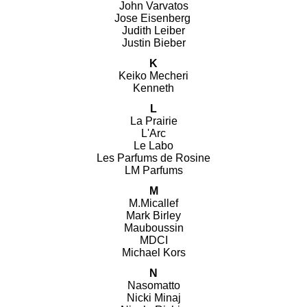
John Varvatos
Jose Eisenberg
Judith Leiber
Justin Bieber
K
Keiko Mecheri
Kenneth
L
La Prairie
L'Arc
Le Labo
Les Parfums de Rosine
LM Parfums
M
M.Micallef
Mark Birley
Mauboussin
MDCI
Michael Kors
N
Nasomatto
Nicki Minaj