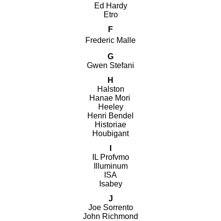
Ed Hardy
Etro
F
Frederic Malle
G
Gwen Stefani
H
Halston
Hanae Mori
Heeley
Henri Bendel
Historiae
Houbigant
I
IL Profvmo
Illuminum
ISA
Isabey
J
Joe Sorrento
John Richmond