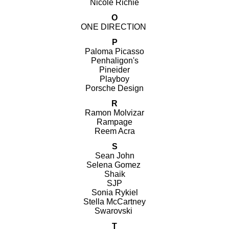
Nicole Richie
O
ONE DIRECTION
P
Paloma Picasso
Penhaligon's
Pineider
Playboy
Porsche Design
R
Ramon Molvizar
Rampage
Reem Acra
S
Sean John
Selena Gomez
Shaik
SJP
Sonia Rykiel
Stella McCartney
Swarovski
T