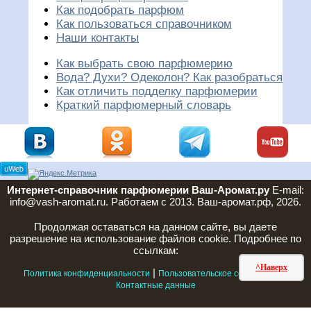
Как подобрать парфюм
Как пользоваться справочником
Наши контакты
Как выбрать свою парфюмерию
Вода? Духи? Одеколон? Как разобраться
Как отличить подделку парфюмерии
Краткий парфюмерный словарь
Интернет-справочник парфюмерии Ваш-Аромат.ру
E-mail:
info@vash-aromat.ru. Работаем с 2013. Ваш-аромат.рф, 2026.
Продолжая оставаться на данном сайте, вы даете
разрешение на использование файлов cookie. Подробнее по
ссылкам:
^Наверх
|
|
Политика конфиденциальности
Пользовательское соглашение
Контактные данные