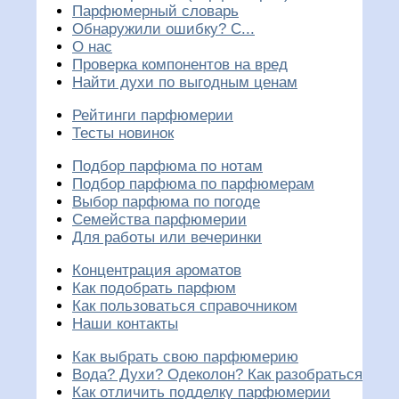
Парфюмерный словарь
Обнаружили ошибку? С...
О нас
Проверка компонентов на вред
Найти духи по выгодным ценам
Рейтинги парфюмерии
Тесты новинок
Подбор парфюма по нотам
Подбор парфюма по парфюмерам
Выбор парфюма по погоде
Семейства парфюмерии
Для работы или вечеринки
Концентрация ароматов
Как подобрать парфюм
Как пользоваться справочником
Наши контакты
Как выбрать свою парфюмерию
Вода? Духи? Одеколон? Как разобраться
Как отличить подделку парфюмерии