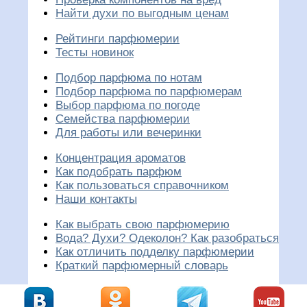
Найти духи по выгодным ценам
Рейтинги парфюмерии
Тесты новинок
Подбор парфюма по нотам
Подбор парфюма по парфюмерам
Выбор парфюма по погоде
Семейства парфюмерии
Для работы или вечеринки
Концентрация ароматов
Как подобрать парфюм
Как пользоваться справочником
Наши контакты
Как выбрать свою парфюмерию
Вода? Духи? Одеколон? Как разобраться
Как отличить подделку парфюмерии
Краткий парфюмерный словарь