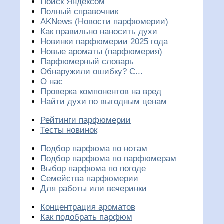
Поиск Яндексом
Полный справочник
AKNews (Новости парфюмерии)
Как правильно наносить духи
Новинки парфюмерии 2025 года
Новые ароматы (парфюмерия)
Парфюмерный словарь
Обнаружили ошибку? С...
О нас
Проверка компонентов на вред
Найти духи по выгодным ценам
Рейтинги парфюмерии
Тесты новинок
Подбор парфюма по нотам
Подбор парфюма по парфюмерам
Выбор парфюма по погоде
Семейства парфюмерии
Для работы или вечеринки
Концентрация ароматов
Как подобрать парфюм