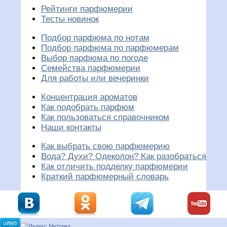
Рейтинги парфюмерии
Тесты новинок
Подбор парфюма по нотам
Подбор парфюма по парфюмерам
Выбор парфюма по погоде
Семейства парфюмерии
Для работы или вечеринки
Концентрация ароматов
Как подобрать парфюм
Как пользоваться справочником
Наши контакты
Как выбрать свою парфюмерию
Вода? Духи? Одеколон? Как разобраться
Как отличить подделку парфюмерии
Краткий парфюмерный словарь