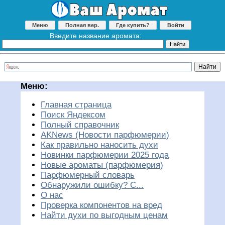
Меню
Полная вер.
Где купить?
Войти
Введите название аромата:
Меню:
Главная страница
Поиск Яндексом
Полный справочник
AKNews (Новости парфюмерии)
Как правильно наносить духи
Новинки парфюмерии 2025 года
Новые ароматы (парфюмерия)
Парфюмерный словарь
Обнаружили ошибку? С...
О нас
Проверка компонентов на вред
Найти духи по выгодным ценам