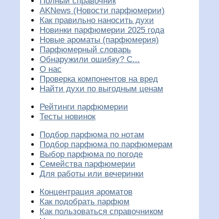
Полный справочник
AKNews (Новости парфюмерии)
Как правильно наносить духи
Новинки парфюмерии 2025 года
Новые ароматы (парфюмерия)
Парфюмерный словарь
Обнаружили ошибку? С...
О нас
Проверка компонентов на вред
Найти духи по выгодным ценам
Рейтинги парфюмерии
Тесты новинок
Подбор парфюма по нотам
Подбор парфюма по парфюмерам
Выбор парфюма по погоде
Семейства парфюмерии
Для работы или вечеринки
Концентрация ароматов
Как подобрать парфюм
Как пользоваться справочником