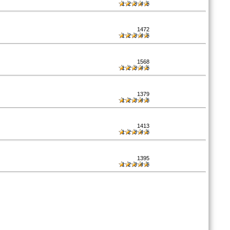
1
2
3
4
5
1472
1
2
3
4
5
1568
1
2
3
4
5
1379
1
2
3
4
5
1413
1
2
3
4
5
1395
1
2
3
4
5