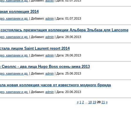
ео, кампании и др.
| Добавил:
admin
| Дата:
02.07.2013
изная коллекция 2014
ео, кампании и др.
| Добавил:
admin
| Дата:
01.07.2013
 состоялась презентация коллекции Альбера Эльбаза для Lancome
ео, кампании и др.
| Добавил:
admin
| Дата:
28.06.2013
ала лицом Saint Laurent resort 2014
ео, кампании и др.
| Добавил:
admin
| Дата:
26.06.2013
 Смоллс - два лица Hugo Boss осень-зима 2013
ео, кампании и др.
| Добавил:
admin
| Дата:
25.06.2013
ла новая коллекция часов от известного модного бренда
ео, кампании и др.
| Добавил:
admin
| Дата:
20.06.2013
«
1
2
...
18
19
20
21
»