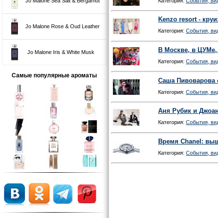
Категория:
События, вид
Jo Malone Sea Salt & Bergamot
Kenzo resort - кру
Jo Malone Rose & Oud Leather
Категория:
События, вид
В Москве, в ЦУМе,
Jo Malone Iris & White Musk
Категория:
События, вид
Самые популярные ароматы
Саша Пивоварова ст
Категория:
События, вид
Аня Рубик и Джоан
Категория:
События, вид
Время Chanel: выш
Категория:
События, вид