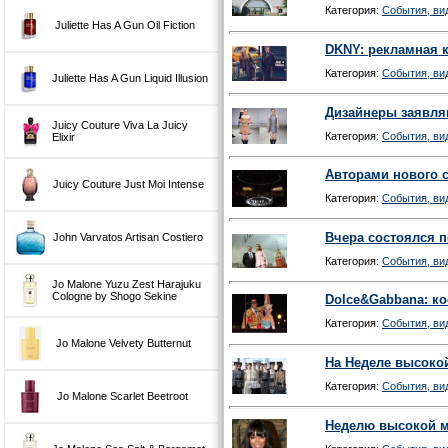
Категория:
События, вид
Juliette Has A Gun Oil Fiction
DKNY: рекламная к
Категория:
События, вид
Juliette Has A Gun Liquid Illusion
Дизайнеры заявля
Juicy Couture Viva La Juicy
Категория:
События, вид
Elixir
Авторами нового с
Juicy Couture Just Moi Intense
Категория:
События, вид
Вчера состоялся п
John Varvatos Artisan Costiero
Категория:
События, вид
Jo Malone Yuzu Zest Harajuku
Cologne by Shogo Sekine
Dolce&Gabbana: ко
Категория:
События, вид
Jo Malone Velvety Butternut
На Неделе высокой
Категория:
События, вид
Jo Malone Scarlet Beetroot
Неделю высокой м