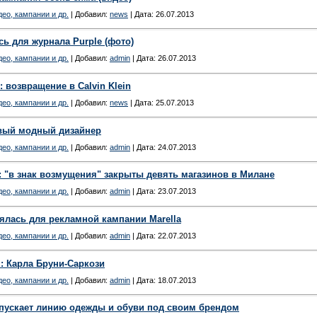
ео, кампании и др.
| Добавил:
news
| Дата:
26.07.2013
сь для журнала Purple (фото)
ео, кампании и др.
| Добавил:
admin
| Дата:
26.07.2013
: возвращение в Calvin Klein
ео, кампании и др.
| Добавил:
news
| Дата:
25.07.2013
овый модный дизайнер
ео, кампании и др.
| Добавил:
admin
| Дата:
24.07.2013
: "в знак возмущения" закрыты девять магазинов в Милане
ео, кампании и др.
| Добавил:
admin
| Дата:
23.07.2013
ялась для рекламной кампании Marella
ео, кампании и др.
| Добавил:
admin
| Дата:
22.07.2013
i: Карла Бруни-Саркози
ео, кампании и др.
| Добавил:
admin
| Дата:
18.07.2013
апускает линию одежды и обуви под своим брендом