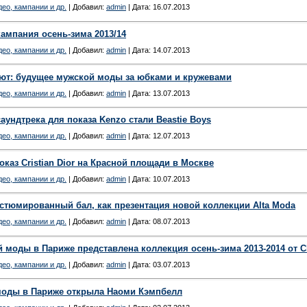
ео, кампании и др.
| Добавил:
admin
| Дата:
16.07.2013
ампания осень-зима 2013/14
ео, кампании и др.
| Добавил:
admin
| Дата:
14.07.2013
ют: будущее мужской моды за юбками и кружевами
ео, кампании и др.
| Добавил:
admin
| Дата:
13.07.2013
аундтрека для показа Kenzo стали Beastie Boys
ео, кампании и др.
| Добавил:
admin
| Дата:
12.07.2013
оказ Cristian Dior на Красной площади в Москве
ео, кампании и др.
| Добавил:
admin
| Дата:
10.07.2013
стюмированный бал, как презентация новой коллекции Alta Moda
ео, кампании и др.
| Добавил:
admin
| Дата:
08.07.2013
 моды в Париже представлена коллекция осень-зима 2013-2014 от C
ео, кампании и др.
| Добавил:
admin
| Дата:
03.07.2013
оды в Париже открыла Наоми Кэмпбелл