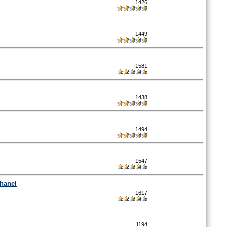
1426
1
2
3
4
5
1449
1
2
3
4
5
1581
1
2
3
4
5
1438
1
2
3
4
5
1494
1
2
3
4
5
1547
1
2
3
4
5
hanel
1617
1
2
3
4
5
1194