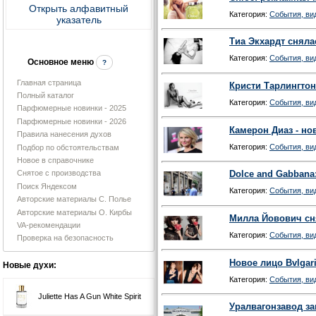
Открыть алфавитный
Категория:
События, вид
указатель
Тиа Экхардт сняла
Категория:
События, вид
Основное меню
?
Главная страница
Кристи Тарлингтон
Полный каталог
Категория:
События, вид
Парфюмерные новинки - 2025
Парфюмерные новинки - 2026
Камерон Диаз - н
Правила нанесения духов
Категория:
События, вид
Подбор по обстоятельствам
Новое в справочнике
Dolce and Gabbana
Снятое с производства
Поиск Яндексом
Категория:
События, вид
Авторские материалы С. Полье
Авторские материалы О. Кирбы
Милла Йовович сн
VA-рекомендации
Категория:
События, вид
Проверка на безопасность
Новое лицо Bvlgar
Новые духи:
Категория:
События, вид
Juliette Has A Gun White Spirit
Уралвагонзавод з