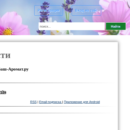
Регистрация
Вход на сайт
сти
Ваш-Аромат.ру
etc
RSS
|
Email подписка
|
Приложение для Android