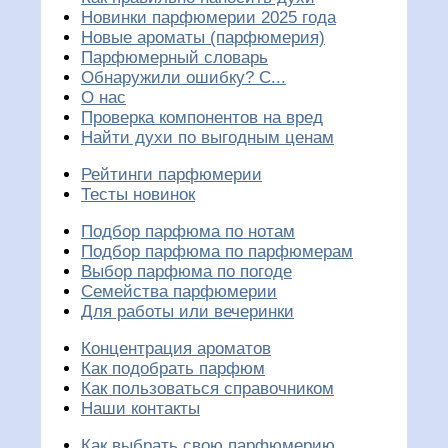
Новинки парфюмерии 2025 года
Новые ароматы (парфюмерия)
Парфюмерный словарь
Обнаружили ошибку? С...
О нас
Проверка компонентов на вред
Найти духи по выгодным ценам
Рейтинги парфюмерии
Тесты новинок
Подбор парфюма по нотам
Подбор парфюма по парфюмерам
Выбор парфюма по погоде
Семейства парфюмерии
Для работы или вечеринки
Концентрация ароматов
Как подобрать парфюм
Как пользоваться справочником
Наши контакты
Как выбрать свою парфюмерию