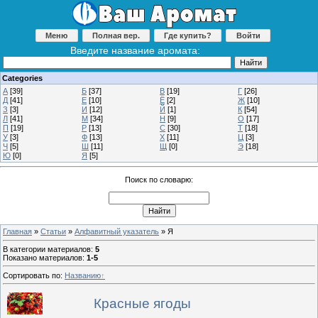
Меню
Полная вер.
Где купить?
Войти
Введите название аромата:
Categories
А
[39]
Б
[37]
В
[19]
Г
[26]
Д
[41]
Е
[10]
Ё
[2]
Ж
[10]
З
[3]
И
[12]
Й
[1]
К
[54]
Л
[41]
М
[34]
Н
[9]
О
[17]
П
[19]
Р
[13]
С
[30]
Т
[18]
У
[3]
Ф
[13]
Х
[11]
Ц
[3]
Ч
[5]
Ш
[11]
Щ
[0]
Э
[18]
Ю
[0]
Я
[5]
Поиск по словарю:
Главная
»
Статьи
»
Алфавитный указатель
» Я
В категории материалов
:
5
Показано материалов
:
1-5
Сортировать по
:
Названию
Красные ягоды