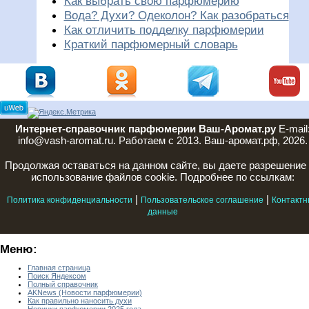
Как выбрать свою парфюмерию
Вода? Духи? Одеколон? Как разобраться
Как отличить подделку парфюмерии
Краткий парфюмерный словарь
Интернет-справочник парфюмерии Ваш-Аромат.ру
E-mail
info@vash-aromat.ru. Работаем с 2013. Ваш-аромат.рф, 2026.
Продолжая оставаться на данном сайте, вы даете разрешение
использование файлов cookie. Подробнее по ссылкам:
|
|
Политика конфиденциальности
Пользовательское соглашение
Контактн
данные
Меню:
Главная страница
Поиск Яндексом
Полный справочник
AKNews (Новости парфюмерии)
Как правильно наносить духи