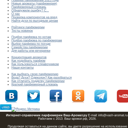
Новинки парфюмерии 2025 года
Новые ароматы (парфюмерия)
Парфюмерный словарь
Обнаружили ошибку? С...
О нас
Проверка компонентов на вред
Найти духи по выгодным ценам
Рейтинги парфюмерии
Тесты новинок
Подбор парфюма по нотам
Подбор парфюма по парфюмерам
Выбор парфюма по погоде
Семейства парфюмерии
Для работы или вечеринки
Концентрация ароматов
Как подобрать парфюм
Как пользоваться справочником
Наши контакты
Как выбрать свою парфюмерию
Вода? Духи? Одеколон? Как разобраться
Как отличить подделку парфюмерии
Краткий парфюмерный словарь
Интернет-справочник парфюмерии Ваш-Аромат.ру
E-mail: info@vash-aromat.ru
Работаем с 2013. Ваш-аромат.рф, 2026.
Продолжая оставаться на данном сайте, вы даете разрешение на использование