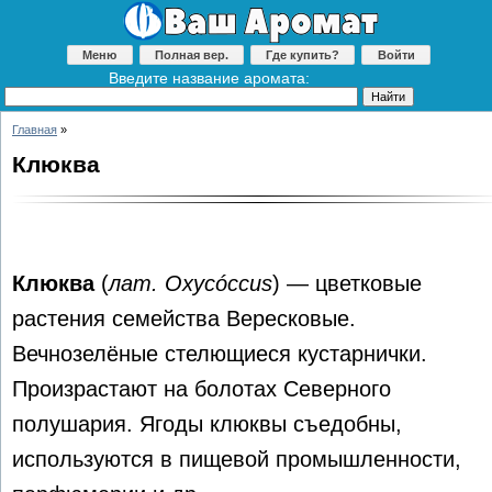
Меню
Полная вер.
Где купить?
Войти
Введите название аромата:
Главная
»
Клюква
Клюква
(
лат. Oxycóccus
) — цветковые
растения семейства Вересковые.
Вечнозелёные стелющиеся кустарнички.
Произрастают на болотах Северного
полушария. Ягоды клюквы съедобны,
используются в пищевой промышленности,