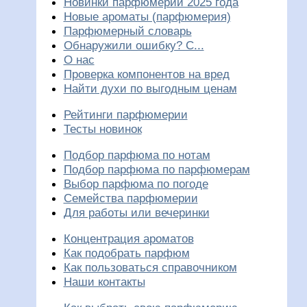
Новинки парфюмерии 2025 года
Новые ароматы (парфюмерия)
Парфюмерный словарь
Обнаружили ошибку? С...
О нас
Проверка компонентов на вред
Найти духи по выгодным ценам
Рейтинги парфюмерии
Тесты новинок
Подбор парфюма по нотам
Подбор парфюма по парфюмерам
Выбор парфюма по погоде
Семейства парфюмерии
Для работы или вечеринки
Концентрация ароматов
Как подобрать парфюм
Как пользоваться справочником
Наши контакты