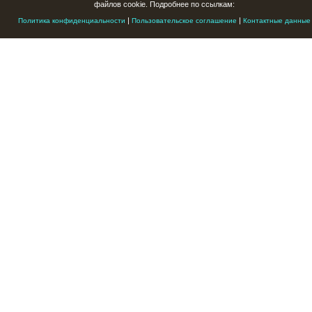
файлов cookie. Подробнее по ссылкам:
|
|
Политика конфиденциальности
Пользовательское соглашение
Контактные данные