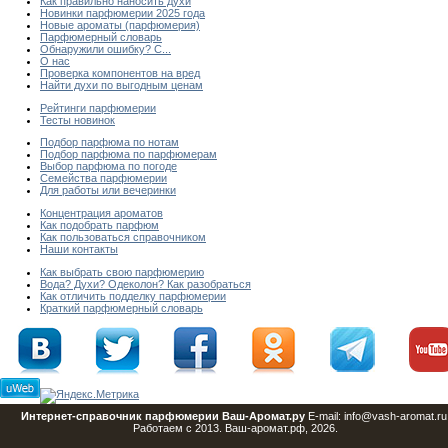
Как правильно наносить духи
Новинки парфюмерии 2025 года
Новые ароматы (парфюмерия)
Парфюмерный словарь
Обнаружили ошибку? С...
О нас
Проверка компонентов на вред
Найти духи по выгодным ценам
Рейтинги парфюмерии
Тесты новинок
Подбор парфюма по нотам
Подбор парфюма по парфюмерам
Выбор парфюма по погоде
Семейства парфюмерии
Для работы или вечеринки
Концентрация ароматов
Как подобрать парфюм
Как пользоваться справочником
Наши контакты
Как выбрать свою парфюмерию
Вода? Духи? Одеколон? Как разобраться
Как отличить подделку парфюмерии
Краткий парфюмерный словарь
Интернет-справочник парфюмерии Ваш-Аромат.ру
E-mail: info@vash-aromat.ru
Работаем с 2013. Ваш-аромат.рф, 2026.