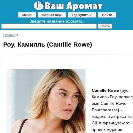
Меню
Полная вер.
Где купить?
Войти
Введите название аромата:
Главная
»
Роу, Камилль (Camille Rowe)
Camille Rowe
(рус.,
Камилль Роу, полное
имя
Camille Rowe-
Pourcheresse
)
-
модель и актриса из
США французского
происхождения.