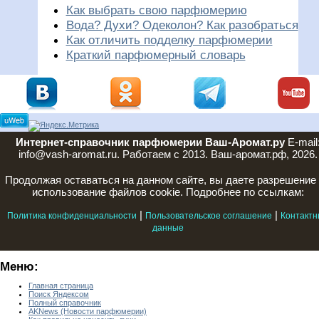
Как выбрать свою парфюмерию
Вода? Духи? Одеколон? Как разобраться
Как отличить подделку парфюмерии
Краткий парфюмерный словарь
Интернет-справочник парфюмерии Ваш-Аромат.ру
E-mail
info@vash-aromat.ru. Работаем с 2013. Ваш-аромат.рф, 2026.
Продолжая оставаться на данном сайте, вы даете разрешение
использование файлов cookie. Подробнее по ссылкам:
|
|
Политика конфиденциальности
Пользовательское соглашение
Контактн
данные
Меню:
Главная страница
Поиск Яндексом
Полный справочник
AKNews (Новости парфюмерии)