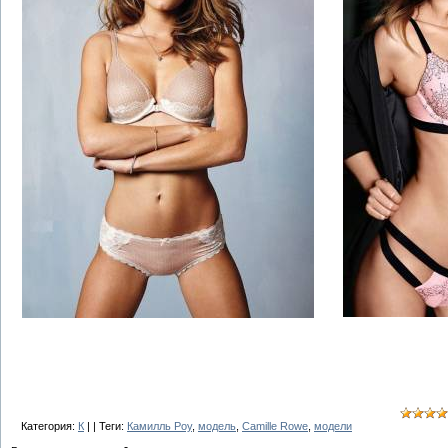
Категория:
К
| | Теги:
Камилль Роу
,
модель
,
Camille Rowe
,
модели