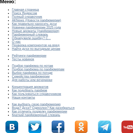
Меню:
Главная страница
Поиск Яндексом
Полный справочник
AKNews (Новости парфюмерии)
Как правильно наносить духи
Новинки парфюмерии 2025 года
Новые ароматы (парфюмерия)
Парфюмерный словарь
Обнаружили ошибку? С...
О нас
Проверка компонентов на вред
Найти духи по выгодным ценам
Рейтинги парфюмерии
Тесты новинок
Подбор парфюма по нотам
Подбор парфюма по парфюмерам
Выбор парфюма по погоде
Семейства парфюмерии
Для работы или вечеринки
Концентрация ароматов
Как подобрать парфюм
Как пользоваться справочником
Наши контакты
Как выбрать свою парфюмерию
Вода? Духи? Одеколон? Как разобраться
Как отличить подделку парфюмерии
Краткий парфюмерный словарь