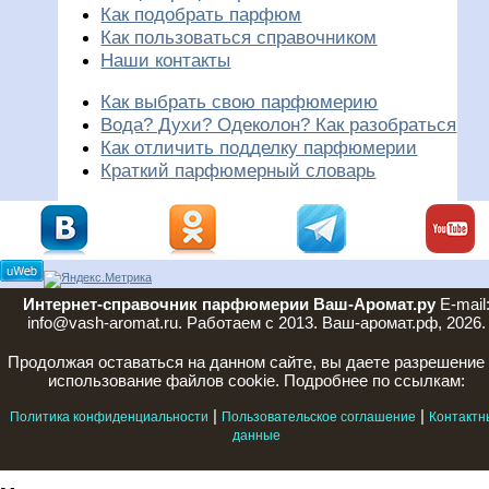
Как подобрать парфюм
Как пользоваться справочником
Наши контакты
Как выбрать свою парфюмерию
Вода? Духи? Одеколон? Как разобраться
Как отличить подделку парфюмерии
Краткий парфюмерный словарь
Интернет-справочник парфюмерии Ваш-Аромат.ру
E-mail
info@vash-aromat.ru. Работаем с 2013. Ваш-аромат.рф, 2026.
Продолжая оставаться на данном сайте, вы даете разрешение
использование файлов cookie. Подробнее по ссылкам:
|
|
Политика конфиденциальности
Пользовательское соглашение
Контактн
данные