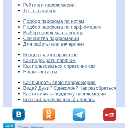
Рейтинги парфюмерии
Тесты новинок
Подбор парфюма по нотам
Подбор парфюма по парфюмерам
Выбор парфюма по погоде
Семейства парфюмерии
Для работы или вечеринки
Концентрация ароматов
Как подобрать парфюм
Как пользоваться справочником
Наши контакты
Как выбрать свою парфюмерию
Вода? Духи? Одеколон? Как разобраться
Как отличить подделку парфюмерии
Краткий парфюмерный словарь