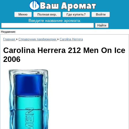
Меню
Полная вер.
Где купить?
Войти
Введите название аромата:
Недавние:
Главная
»
Справочник парфюмерии
»
Carolina Herrera
Carolina Herrera 212 Men On Ice
2006