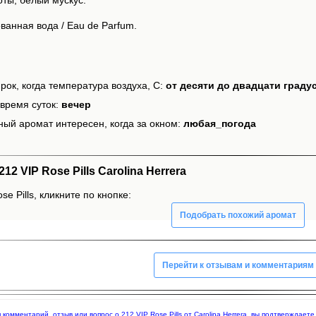
анная вода / Eau de Parfum.
рок, когда температура воздуха, С:
от десяти до двадцати граду
время суток:
вечер
ный аромат интересен, когда за окном:
любая_погода
 VIP Rose Pills Carolina Herrera
e Pills, кликните по кнопке:
Подобрать похожий аромат
Перейти к отзывам и комментариям
я комментарий, отзыв или вопрос о 212 VIP Rose Pills от Carolina Herrera, вы подтвержда