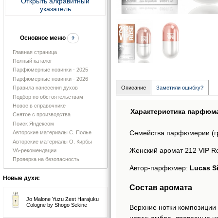
Открыть алфавитный
указатель
Основное меню
?
Главная страница
Полный каталог
Парфюмерные новинки - 2025
Парфюмерные новинки - 2026
Правила нанесения духов
Описание
Заметили ошибку?
Подбор по обстоятельствам
Новое в справочнике
Характеристика парфюм
Снятое с производства
Поиск Яндексом
Семейства парфюмерии (г
Авторские материалы С. Полье
Авторские материалы О. Кирбы
Женский аромат 212 VIP Ros
VA-рекомендации
Проверка на безопасность
Автор-парфюмер:
Lucas S
Новые духи:
Состав аромата
Jo Malone Yuzu Zest Harajuku
Cologne by Shogo Sekine
Верхние нотки композиции 
нотки: амбра, древесные н