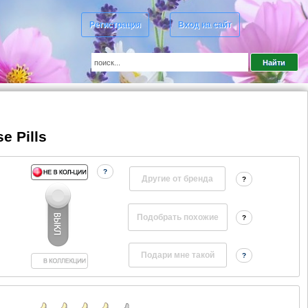
Регистрация
Вход на сайт
e Pills
?
Другие от бренда
?
?
?