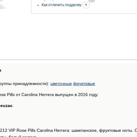
Как отличить подделку
?
а
руппы принадлежности):
цветочные
фруктовые
e Pills от Carolina Herrera выпущен в 2016 году.
ieuzac
.
212 VIP Rose Pills Carolina Herrera: шампанское, фруктовые ноты.
оты, белый мускус.