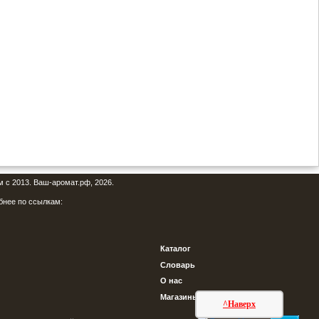
м с 2013. Ваш-аромат.рф, 2026.
бнее по ссылкам:
Каталог
Словарь
О нас
Магазины
^Наверх