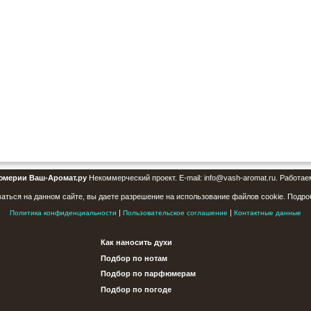
юмерии Ваш-Аромат.ру
Некоммерческий проект. E-mail: info@vash-aromat.ru. Работае
аться на данном сайте, вы даете разрешение на использование файлов cookie. Подро
|
|
Политика конфиденциальности
Пользовательское соглашение
Контактные данные
Как наносить духи
Подбор по нотам
Подбор по парфюмерам
Подбор по погоде