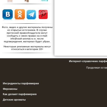
Фото, видео и другие материалы получены
из открытых источников. В случае
претензий правообладатели могут
сообщить о своих правах на e-mail:
info@vash-aromat.ru и, после
подтверждения, материал будет убран.
Некоторые рекламные материалы могут
относиться к категории 18+
Интернет-справочник парф
Продолжая остав
Ингредиенты парфюмерии
Феромоны
Как делают парфюмерию
Детские ароматы