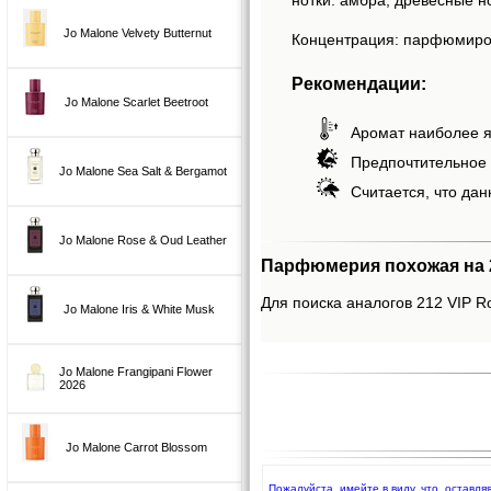
Jo Malone Velvety Butternut
Концентрация: парфюмиров
Рекомендации:
Jo Malone Scarlet Beetroot
Аромат наиболее я
Предпочтительное 
Jo Malone Sea Salt & Bergamot
Считается, что дан
Jo Malone Rose & Oud Leather
Парфюмерия похожая на 212
Для поиска аналогов 212 VIP Ros
Jo Malone Iris & White Musk
Jo Malone Frangipani Flower
2026
Jo Malone Carrot Blossom
Пожалуйста, имейте в виду, что, оставля