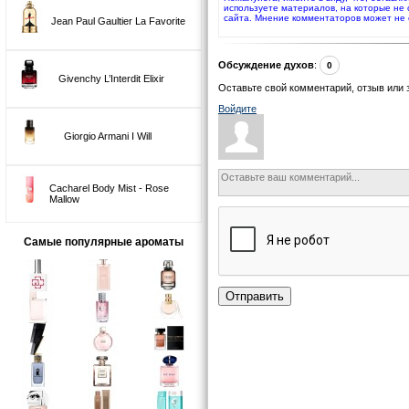
используете материалов, на которые не
сайта. Мнение комментаторов может не 
Jean Paul Gaultier La Favorite
Обсуждение духов
:
0
Givenchy L’Interdit Elixir
Оставьте свой комментарий, отзыв или 
Войдите
Giorgio Armani I Will
Cacharel Body Mist - Rose
Mallow
Самые популярные ароматы
Отправить