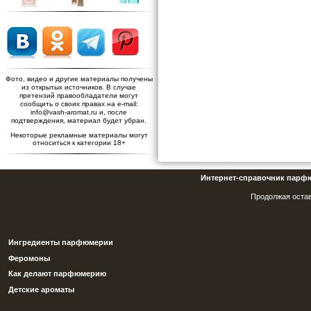
Фото, видео и другие материалы получены
из открытых источников. В случае
претензий правообладатели могут
сообщить о своих правах на e-mail:
info@vash-aromat.ru и, после
подтверждения, материал будет убран.
Некоторые рекламные материалы могут
относиться к категории 18+
Интернет-справочник парф
Продолжая остав
Ингредиенты парфюмерии
Феромоны
Как делают парфюмерию
Детские ароматы