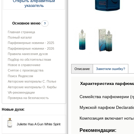
Открыть алфавитный
указатель
Основное меню
?
Главная страница
Полный каталог
Парфюмерные новинки - 2025
Парфюмерные новинки - 2026
Правила нанесения духов
Подбор по обстоятельствам
Новое в справочнике
Описание
Заметили ошибку?
Снятое с производства
Поиск Яндексом
Авторские материалы С. Полье
Характеристика парфюм
Авторские материалы О. Кирбы
VA-рекомендации
Семейства парфюмерии (г
Проверка на безопасность
Мужской парфюм Declaration
Новые духи:
Композиция включает ноты:
Juliette Has A Gun White Spirit
Рекомендации: