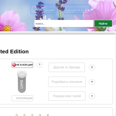
Регистрация
Вход на сайт
ted Edition
?
Другие от бренда
?
?
?