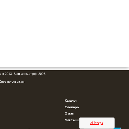
м с 2013. Ваш-аромат.рф, 2026.
бнее по ссылкам:
Каталог
Словарь
О нас
Магазины
^Наверх