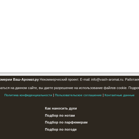
юмерии Ваш-Аромат.ру
Некоммерческий проект. E-mail: info@vash-aromat.ru. Работае
аться на данном сайте, вы даете разрешение на использование файлов cookie. Подро
|
|
Политика конфиденциальности
Пользовательское соглашение
Контактные данные
Как наносить духи
Подбор по нотам
Подбор по парфюмерам
Подбор по погоде