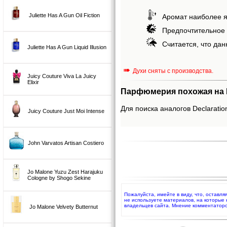
Juliette Has A Gun Oil Fiction
Аромат наиболее я
Предпочтительное 
Считается, что дан
Juliette Has A Gun Liquid Illusion
➠
Духи сняты с производства.
Juicy Couture Viva La Juicy
Elixir
Парфюмерия похожая на Dec
Для поиска аналогов Declaration
Juicy Couture Just Moi Intense
John Varvatos Artisan Costiero
Jo Malone Yuzu Zest Harajuku
Cologne by Shogo Sekine
Пожалуйста, имейте в виду, что, оставля
не используете материалов, на которые
владельцев сайта. Мнение комментаторо
Jo Malone Velvety Butternut