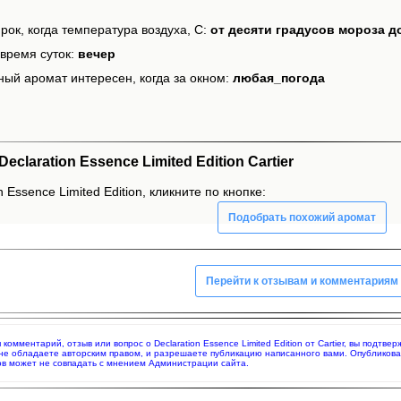
рок, когда температура воздуха, С:
от десяти градусов мороза д
время суток:
вечер
ный аромат интересен, когда за окном:
любая_погода
laration Essence Limited Edition Cartier
 Essence Limited Edition, кликните по кнопке:
Подобрать похожий аромат
Перейти к отзывам и комментариям
я комментарий, отзыв или вопрос о Declaration Essence Limited Edition от Cartier, вы под
 не обладаете авторским правом, и разрешаете публикацию написанного вами. Опубликов
в может не совпадать с мнением Администрации сайта.