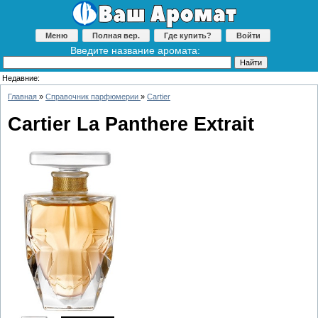
Меню
Полная вер.
Где купить?
Войти
Введите название аромата:
Недавние:
Главная
»
Справочник парфюмерии
»
Cartier
Cartier La Panthere Extrait