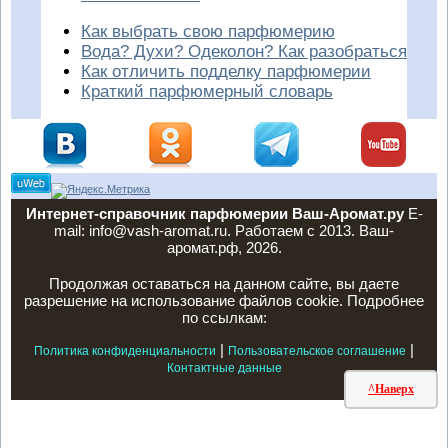
Как выбрать свою парфюмерию
Вода? Духи? Одеколон? Как разобраться
Как отличить подделку парфюмерии
Краткий парфюмерный словарь
Интернет-справочник парфюмерии Ваш-Аромат.ру
E-
mail: info@vash-aromat.ru. Работаем с 2013. Ваш-
аромат.рф, 2026.
Продолжая оставаться на данном сайте, вы даете
разрешение на использование файлов cookie. Подробнее
по ссылкам:
|
|
Политика конфиденциальности
Пользовательское соглашение
Контактные данные
^Наверх