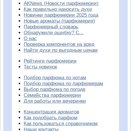
AKNews (Новости парфюмерии)
Как правильно наносить духи
Новинки парфюмерии 2025 года
Новые ароматы (парфюмерия)
Парфюмерный словарь
Обнаружили ошибку? С...
О нас
Проверка компонентов на вред
Найти духи по выгодным ценам
Рейтинги парфюмерии
Тесты новинок
Подбор парфюма по нотам
Подбор парфюма по парфюмерам
Выбор парфюма по погоде
Семейства парфюмерии
Для работы или вечеринки
Концентрация ароматов
Как подобрать парфюм
Как пользоваться справочником
Наши контакты