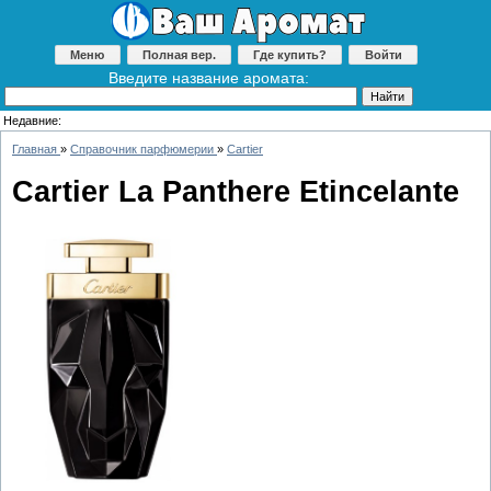
Меню
Полная вер.
Где купить?
Войти
Введите название аромата:
Недавние:
Главная
»
Справочник парфюмерии
»
Cartier
Cartier La Panthere Etincelante