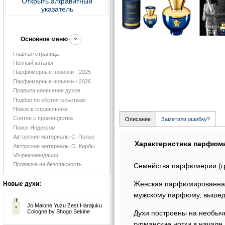
Открыть алфавитный
указатель
Основное меню
?
Главная страница
Полный каталог
Парфюмерные новинки - 2025
Парфюмерные новинки - 2026
Правила нанесения духов
Подбор по обстоятельствам
Новое в справочнике
Снятое с производства
Описание
Заметили ошибку?
Поиск Яндексом
Авторские материалы С. Полье
Характеристика парфюм
Авторские материалы О. Кирбы
VA-рекомендации
Проверка на безопасность
Семейства парфюмерии (г
Женская парфюмированна
Новые духи:
мужскому парфюму, вышедш
Jo Malone Yuzu Zest Harajuku
Cologne by Shogo Sekine
Духи построены на необыч
гурманские нотки в начал