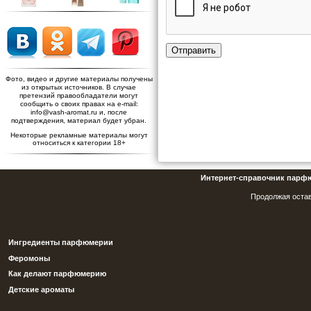
Отправить
Фото, видео и другие материалы получены
из открытых источников. В случае
претензий правообладатели могут
сообщить о своих правах на e-mail:
info@vash-aromat.ru и, после
подтверждения, материал будет убран.
Некоторые рекламные материалы могут
относиться к категории 18+
Интернет-справочник парф
Продолжая остав
Ингредиенты парфюмерии
Феромоны
Как делают парфюмерию
Детские ароматы