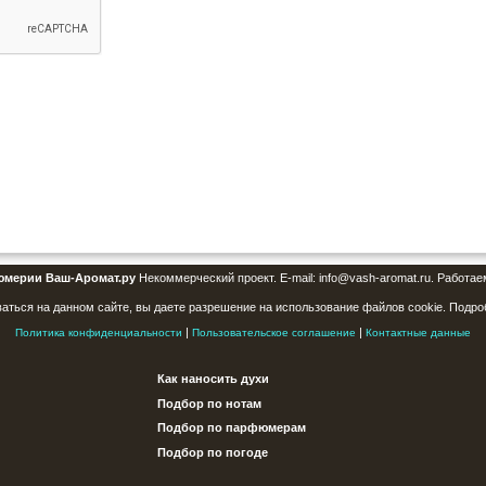
юмерии Ваш-Аромат.ру
Некоммерческий проект. E-mail: info@vash-aromat.ru. Работае
аться на данном сайте, вы даете разрешение на использование файлов cookie. Подро
|
|
Политика конфиденциальности
Пользовательское соглашение
Контактные данные
Как наносить духи
Подбор по нотам
Подбор по парфюмерам
Подбор по погоде