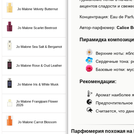
акцентов сладости и свежес
Jo Malone Velvety Butternut
Концентрация: Eau de Parf
Автор-парфюмер:
Calice B
Jo Malone Scarlet Beetroot
Пирамидка композиц
Jo Malone Sea Salt & Bergamot
Верхние ноты: ябл
Сердечные тона: ро
Jo Malone Rose & Oud Leather
Базовые нотки: мус
Рекомендации:
Jo Malone Iris & White Musk
Аромат наиболее я
Jo Malone Frangipani Flower
Предпочтительное 
2026
Считается, что дан
Jo Malone Carrot Blossom
Парфюмерия похожая на P