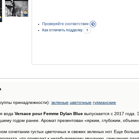
Проверяйте соответствие
Как отличить подделку
?
а
руппы принадлежности):
зеленые
цветочные
гурманские
я вода
Versace pour Femme Dylan Blue
выпускается с 2017 года.
ему годом ранее. Аромат презентован «ярким, глубоким, объемным
ном сочетании густых цветочных и свежих зеленых нот. Еще больш
е аромата, что приводит к незабываемому звучанию, смешению раз