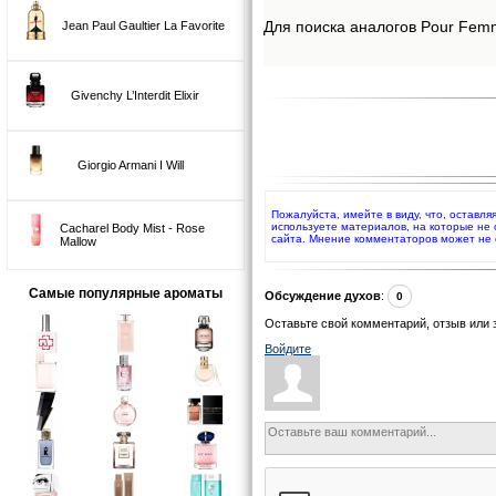
Для поиска аналогов Pour Femm
Jean Paul Gaultier La Favorite
Givenchy L’Interdit Elixir
Giorgio Armani I Will
Пожалуйста, имейте в виду, что, оставл
используете материалов, на которые не
Cacharel Body Mist - Rose
сайта. Мнение комментаторов может не 
Mallow
Самые популярные ароматы
Обсуждение духов
:
0
Оставьте свой комментарий, отзыв или 
Войдите