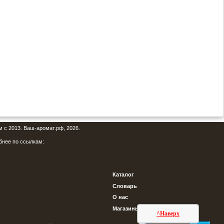
м с 2013. Ваш-аромат.рф, 2026.
бнее по ссылкам:
Каталог
Словарь
О нас
Магазины
^Наверх