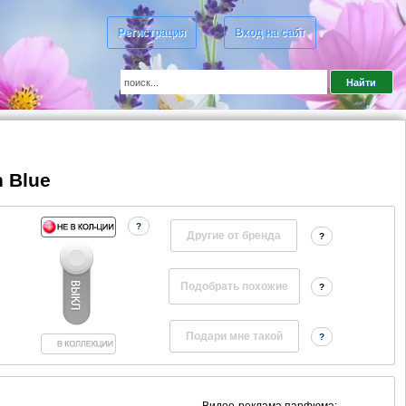
Регистрация
Вход на сайт
 Blue
?
Другие от бренда
?
?
?