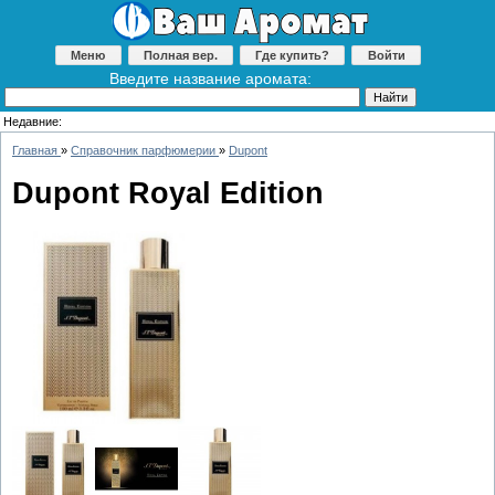
Меню
Полная вер.
Где купить?
Войти
Введите название аромата:
Недавние:
Главная
»
Справочник парфюмерии
»
Dupont
Dupont Royal Edition