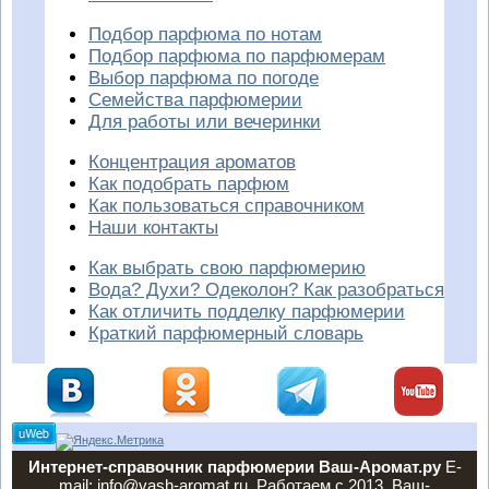
Подбор парфюма по нотам
Подбор парфюма по парфюмерам
Выбор парфюма по погоде
Семейства парфюмерии
Для работы или вечеринки
Концентрация ароматов
Как подобрать парфюм
Как пользоваться справочником
Наши контакты
Как выбрать свою парфюмерию
Вода? Духи? Одеколон? Как разобраться
Как отличить подделку парфюмерии
Краткий парфюмерный словарь
Интернет-справочник парфюмерии Ваш-Аромат.ру
E-
mail: info@vash-aromat.ru. Работаем с 2013. Ваш-