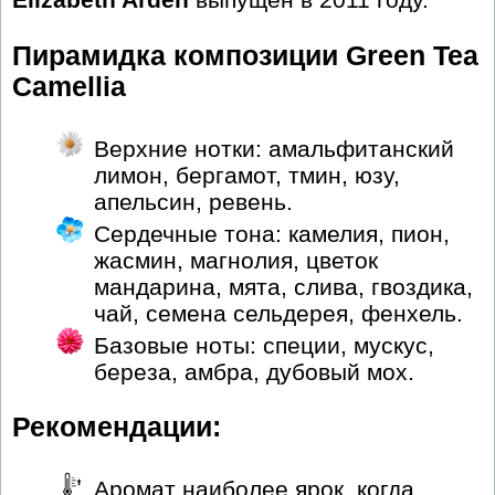
Пирамидка композиции Green Tea
Camellia
Верхние нотки: амальфитанский
лимон, бергамот, тмин, юзу,
апельсин, ревень.
Сердечные тона: камелия, пион,
жасмин, магнолия, цветок
мандарина, мята, слива, гвоздика,
чай, семена сельдерея, фенхель.
Базовые ноты: специи, мускус,
береза, амбра, дубовый мох.
Рекомендации:
Аромат наиболее ярок, когда