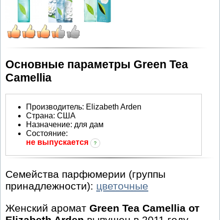
Основные параметры Green Tea
Camellia
Производитель
:
Elizabeth Arden
Страна:
США
Назначение:
для дам
Состояние:
не выпускается
?
Семейства парфюмерии (группы
принадлежности):
цветочные
Женский аромат
Green Tea Camellia от
Elizabeth Arden
выпущен в 2011 году.