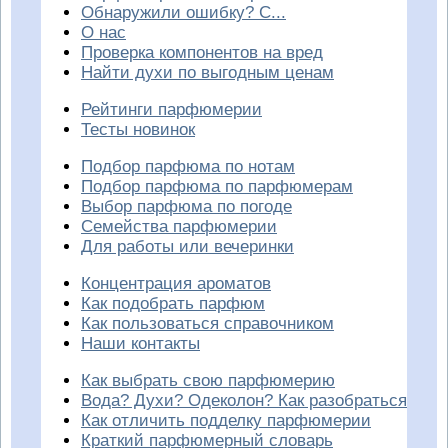
Обнаружили ошибку? С...
О нас
Проверка компонентов на вред
Найти духи по выгодным ценам
Рейтинги парфюмерии
Тесты новинок
Подбор парфюма по нотам
Подбор парфюма по парфюмерам
Выбор парфюма по погоде
Семейства парфюмерии
Для работы или вечеринки
Концентрация ароматов
Как подобрать парфюм
Как пользоваться справочником
Наши контакты
Как выбрать свою парфюмерию
Вода? Духи? Одеколон? Как разобраться
Как отличить подделку парфюмерии
Краткий парфюмерный словарь