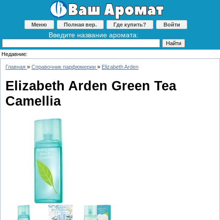
Меню
Полная вер.
Где купить?
Войти
Введите название аромата:
Недавние:
Главная
»
Справочник парфюмерии
»
Elizabeth Arden
Elizabeth Arden Green Tea
Camellia