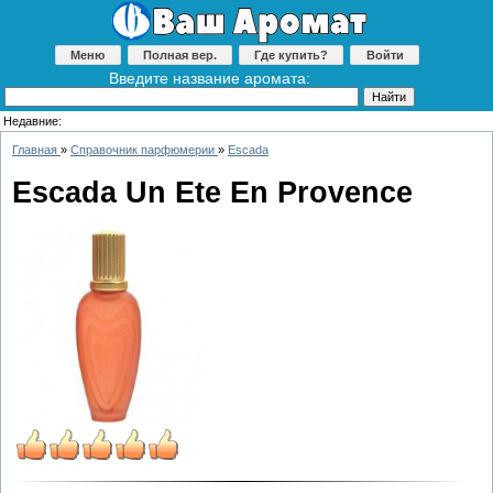
Меню
Полная вер.
Где купить?
Войти
Введите название аромата:
Недавние:
Главная
»
Справочник парфюмерии
»
Escada
Escada Un Ete En Provence