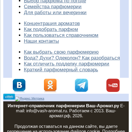
Выбор парфюма по погоде
Семейства парфюмерии
Для работы или вечеринки
Концентрация ароматов
Как подобрать парфюм
Как пользоваться справочником
Наши контакты
Как выбрать свою парфюмерию
Вода? Духи? Одеколон? Как разобраться
Как отличить подделку парфюмерии
Краткий парфюмерный словарь
Интернет-справочник парфюмерии Ваш-Аромат.ру
E-
mail: info@vash-aromat.ru. Работаем с 2013. Ваш-
аромат.рф, 2026.
Продолжая оставаться на данном сайте, вы даете
разрешение на использование файлов cookie. Подробнее