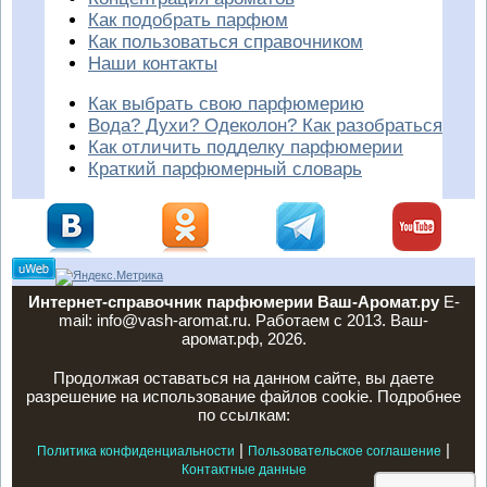
Как подобрать парфюм
Как пользоваться справочником
Наши контакты
Как выбрать свою парфюмерию
Вода? Духи? Одеколон? Как разобраться
Как отличить подделку парфюмерии
Краткий парфюмерный словарь
Интернет-справочник парфюмерии Ваш-Аромат.ру
E-
mail: info@vash-aromat.ru. Работаем с 2013. Ваш-
аромат.рф, 2026.
Продолжая оставаться на данном сайте, вы даете
разрешение на использование файлов cookie. Подробнее
по ссылкам:
|
|
Политика конфиденциальности
Пользовательское соглашение
Контактные данные