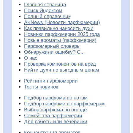
Главная страница
Поиск Яндексом
Полный справочник
AKNews (Новости парфюмерии)
Как правильно наносить духи
Новинки парфюмерии 2025 года
Новые ароматы (парфюмерия)
Парфюмерный словарь
Обнаружили ошибку? С...
О нас
Проверка компонентов на вред
Найти духи по выгодным ценам
Рейтинги парфюмерии
Тесты новинок
Подбор парфюма по нотам
Подбор парфюма по парфюмерам
Выбор парфюма по погоде
Семейства парфюмерии
Для работы или вечеринки
Концентрация ароматов