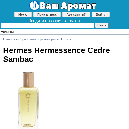
Меню
Полная вер.
Где купить?
Войти
Введите название аромата:
Недавние:
Главная
»
Справочник парфюмерии
»
Hermes
Hermes Hermessence Cedre
Sambac