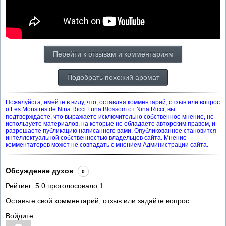
Перейти к отзывам и комментариям
Подобрать похожий аромат
Пожалуйста, имейте в виду, что, оставляя комментарий, отзыв или вопрос
о Les Monstres de Nina Ricci Luna Blossom от Nina Ricci, вы
подтверждаете, что выражаете исключительно собственное мнение, не
используете материалов, на которые не обладаете авторским правом, и
разрешаете публикацию написанного вами. Опубликованное становится
интеллектуальной собственностью владельцев сайта. Мнение
комментаторов может не совпадать с мнением Администрации сайта.
Обсуждение духов
:
0
Рейтинг:
5.0
проголосовало
1
.
Оставьте свой комментарий, отзыв или задайте вопрос:
Войдите: