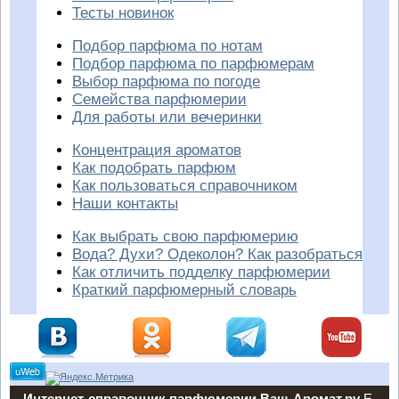
Тесты новинок
Подбор парфюма по нотам
Подбор парфюма по парфюмерам
Выбор парфюма по погоде
Семейства парфюмерии
Для работы или вечеринки
Концентрация ароматов
Как подобрать парфюм
Как пользоваться справочником
Наши контакты
Как выбрать свою парфюмерию
Вода? Духи? Одеколон? Как разобраться
Как отличить подделку парфюмерии
Краткий парфюмерный словарь
Интернет-справочник парфюмерии Ваш-Аромат.ру
E-