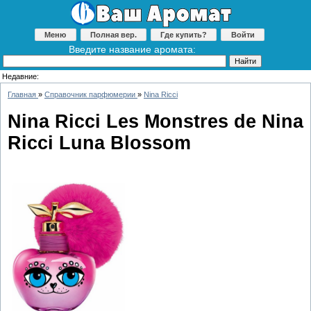
Меню
Полная вер.
Где купить?
Войти
Введите название аромата:
Недавние:
Главная
»
Справочник парфюмерии
»
Nina Ricci
Nina Ricci Les Monstres de Nina
Ricci Luna Blossom