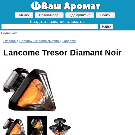
Меню
Полная вер.
Где купить?
Войти
Введите название аромата:
Недавние:
Главная
»
Справочник парфюмерии
»
Lancome
Lancome Tresor Diamant Noir