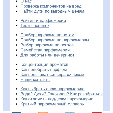
О нас
Проверка компонентов на вред
Найти духи по выгодным ценам
Рейтинги парфюмерии
Тесты новинок
Подбор парфюма по нотам
Подбор парфюма по парфюмерам
Выбор парфюма по погоде
Семейства парфюмерии
Для работы или вечеринки
Концентрация ароматов
Как подобрать парфюм
Как пользоваться справочником
Наши контакты
Как выбрать свою парфюмерию
Вода? Духи? Одеколон? Как разобраться
Как отличить подделку парфюмерии
Краткий парфюмерный словарь