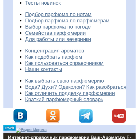
Тесты новинок
Подбор парфюма по нотам
Подбор парфюма по парфюмерам
Выбор парфюма по погоде
Семейства парфюмерии
Для работы или вечеринки
Концентрация ароматов
Как подобрать парфюм
Как пользоваться справочником
Наши контакты
Как выбрать свою парфюмерию
Вода? Духи? Одеколон? Как разобраться
Как отличить подделку парфюмерии
Краткий парфюмерный словарь
Интернет-справочник парфюмерии Ваш-Аромат.ру
E-