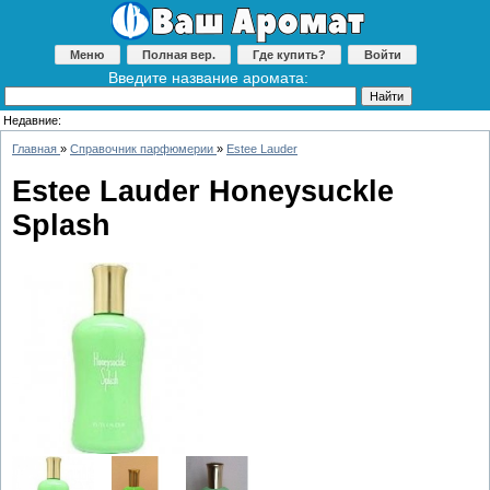
Меню
Полная вер.
Где купить?
Войти
Введите название аромата:
Недавние:
Главная
»
Справочник парфюмерии
»
Estee Lauder
Estee Lauder Honeysuckle
Splash