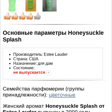
Основные параметры Honeysuckle
Splash
Производитель
:
Estee Lauder
Страна:
США
Назначение:
для дам
Состояние:
не выпускается
?
Семейства парфюмерии (группы
принадлежности):
цветочные
Женский аромат
Honeysuckle Splash от
Estee Lauder
выпущен в 2000 году.