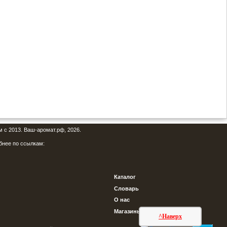
м с 2013. Ваш-аромат.рф, 2026.
бнее по ссылкам:
Каталог
Словарь
О нас
Магазины
^Наверх