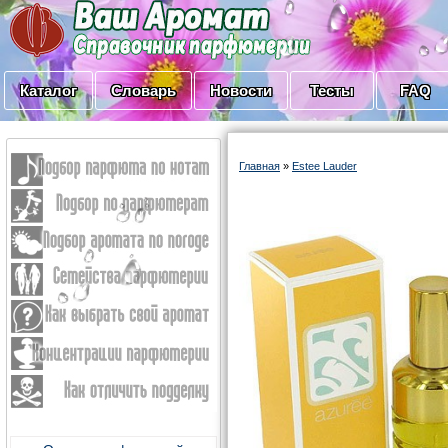
Каталог
Словарь
Новости
Тесты
FAQ
Главная
»
Estee Lauder