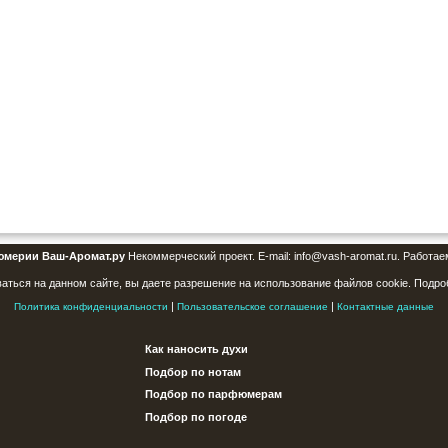
юмерии Ваш-Аромат.ру
Некоммерческий проект. E-mail: info@vash-aromat.ru. Работае
аться на данном сайте, вы даете разрешение на использование файлов cookie. Подро
|
|
Политика конфиденциальности
Пользовательское соглашение
Контактные данные
Как наносить духи
Подбор по нотам
Подбор по парфюмерам
Подбор по погоде