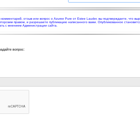
яя комментарий, отзыв или вопрос о Azuree Pure от Estee Lauder, вы подтверждаете, что 
вторским правом, и разрешаете публикацию написанного вами. Опубликованное становитс
ать с мнением Администрации сайта.
задайте вопрос: