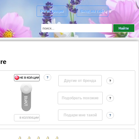
Регистрация
Вход на сайт
re
?
Другие от бренда
?
?
?