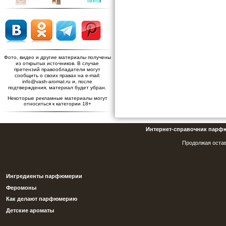
Фото, видео и другие материалы получены
из открытых источников. В случае
претензий правообладатели могут
сообщить о своих правах на e-mail:
info@vash-aromat.ru и, после
подтверждения, материал будет убран.
Некоторые рекламные материалы могут
относиться к категории 18+
Интернет-справочник парф
Продолжая остав
Ингредиенты парфюмерии
Феромоны
Как делают парфюмерию
Детские ароматы