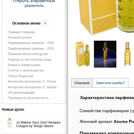
Открыть алфавитный
указатель
Основное меню
?
Главная страница
Полный каталог
Парфюмерные новинки - 2025
Парфюмерные новинки - 2026
Правила нанесения духов
Подбор по обстоятельствам
Новое в справочнике
Снятое с производства
Поиск Яндексом
Авторские материалы С. Полье
Описание
Заметили ошибку?
Авторские материалы О. Кирбы
VA-рекомендации
Характеристика парфюм
Проверка на безопасность
Новые духи:
Семейства парфюмерии (г
Женский аромат
Azuree Pu
Jo Malone Yuzu Zest Harajuku
Cologne by Shogo Sekine
Пирамидка композиции