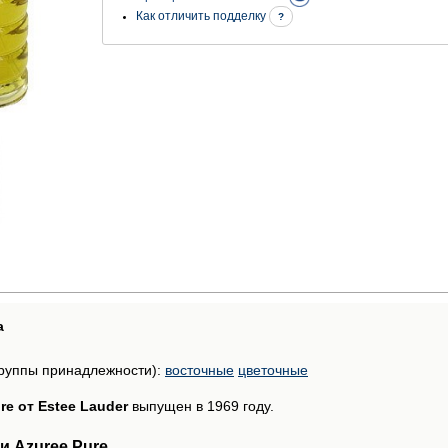
Как отличить подделку
?
а
руппы принадлежности):
восточные
цветочные
re от Estee Lauder
выпущен в 1969 году.
 Azuree Pure