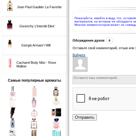
Jean Paul Gaultier La Favorite
Пожалуйста, имейте в виду, что, оставл
материалов, на которые не обладаете а
Мнение комментаторов может не совпад
Givenchy L’Interdit Elixir
Обсуждение духов
:
0
Giorgio Armani I Will
Оставьте свой комментарий, отзыв или 
Войдите
Cacharel Body Mist - Rose
Mallow
Самые популярные ароматы
Отправить