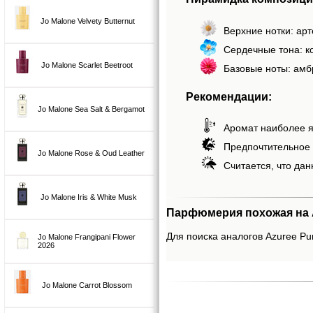
Jo Malone Velvety Butternut
Верхние нотки: арт
Сердечные тона: ко
Jo Malone Scarlet Beetroot
Базовые ноты: амбр
Рекомендации:
Jo Malone Sea Salt & Bergamot
Аромат наиболее я
Предпочтительное 
Jo Malone Rose & Oud Leather
Считается, что дан
Jo Malone Iris & White Musk
Парфюмерия похожая на A
Для поиска аналогов Azuree Pur
Jo Malone Frangipani Flower
2026
Jo Malone Carrot Blossom