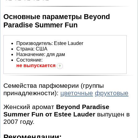
Основные параметры Beyond
Paradise Summer Fun
Производитель
:
Estee Lauder
Страна:
США
Назначение:
для дам
Состояние:
не выпускается
?
Семейства парфюмерии (группы
принадлежности):
цветочные
фруктовые
Женский аромат
Beyond Paradise
Summer Fun от Estee Lauder
выпущен в
2007 году.
Рекомендации: