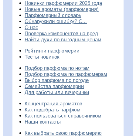
Новинки парфюмерии 2025 года
Новые ароматы (парфюмерия)
Парфюмерный словарь
Обнаружили ошибку? С...
О нас
Проверка компонентов на вред
Найти духи по выгодным ценам
Рейтинги парфюмерии
Тесты новинок
Подбор парфюма по нотам
Подбор парфюма по парфюмерам
Выбор парфюма по погоде
Семейства парфюмерии
Для работы или вечеринки
Концентрация ароматов
Как подобрать парфюм
Как пользоваться справочником
Наши контакты
Как выбрать свою парфюмерию