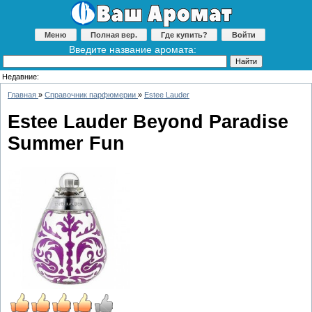
Меню
Полная вер.
Где купить?
Войти
Введите название аромата:
Недавние:
Главная
»
Справочник парфюмерии
»
Estee Lauder
Estee Lauder Beyond Paradise
Summer Fun