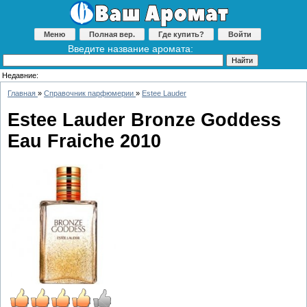
Меню
Полная вер.
Где купить?
Войти
Введите название аромата:
Недавние:
Главная
»
Справочник парфюмерии
»
Estee Lauder
Estee Lauder Bronze Goddess
Eau Fraiche 2010