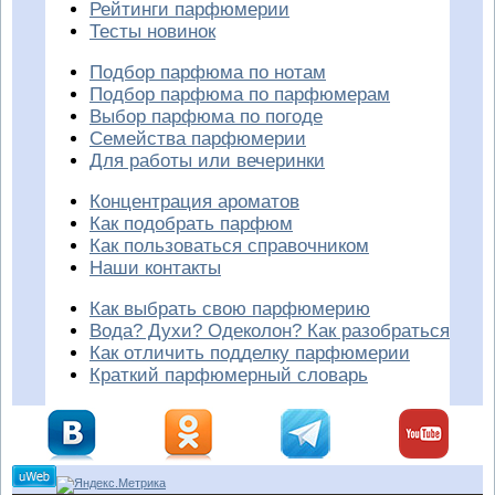
Рейтинги парфюмерии
Тесты новинок
Подбор парфюма по нотам
Подбор парфюма по парфюмерам
Выбор парфюма по погоде
Семейства парфюмерии
Для работы или вечеринки
Концентрация ароматов
Как подобрать парфюм
Как пользоваться справочником
Наши контакты
Как выбрать свою парфюмерию
Вода? Духи? Одеколон? Как разобраться
Как отличить подделку парфюмерии
Краткий парфюмерный словарь