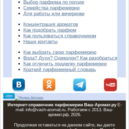
Выбор парфюма по погоде
Семейства парфюмерии
Для работы или вечеринки
Концентрация ароматов
Как подобрать парфюм
Как пользоваться справочником
Наши контакты
Как выбрать свою парфюмерию
Вода? Духи? Одеколон? Как разобраться
Как отличить подделку парфюмерии
Краткий парфюмерный словарь
Интернет-справочник парфюмерии Ваш-Аромат.ру
E-
mail: info@vash-aromat.ru. Работаем с 2013. Ваш-
аромат.рф, 2026.
Продолжая оставаться на данном сайте, вы даете