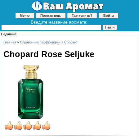
Меню
Полная вер.
Где купить?
Войти
Введите название аромата:
Недавние:
Главная
»
Справочник парфюмерии
»
Chopard
Chopard Rose Seljuke