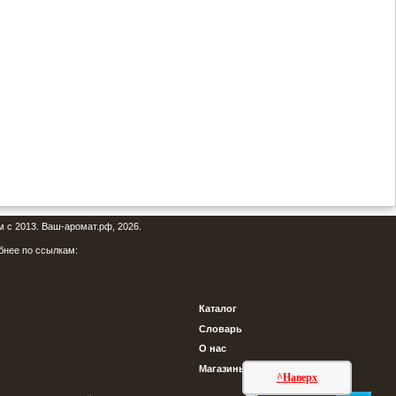
м с 2013. Ваш-аромат.рф, 2026.
бнее по ссылкам:
Каталог
Словарь
О нас
Магазины
^Наверх