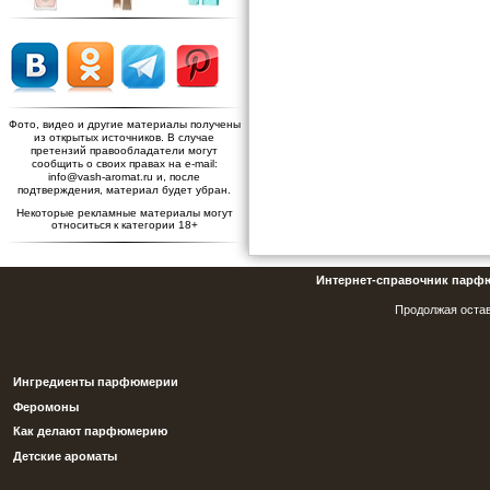
Фото, видео и другие материалы получены
из открытых источников. В случае
претензий правообладатели могут
сообщить о своих правах на e-mail:
info@vash-aromat.ru и, после
подтверждения, материал будет убран.
Некоторые рекламные материалы могут
относиться к категории 18+
Интернет-справочник парф
Продолжая остав
Ингредиенты парфюмерии
Феромоны
Как делают парфюмерию
Детские ароматы