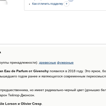
Как отличить подделку
?
а
руппы принадлежности):
древесные
фужерные
an Eau de Parfum от Givenchy
появился в 2018 году. Это яркое, 
 вышедшего годом ранее и являющегося современным переосмысл
предшественника, но имеет радикально-черный цвет (донышко бел
арон Тейлор-Джонсон.
lie Lorson и Olivier Cresp
.