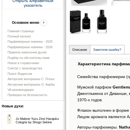
Открыть алфавитный
указатель
Основное меню
?
Главная страница
Полный каталог
Парфюмерные новинки - 2025
Парфюмерные новинки - 2026
Описание
Заметили ошибку?
Правила нанесения духов
Подбор по обстоятельствам
Новое в справочнике
Характеристика парфюм
Снятое с производства
Поиск Яндексом
Семейства парфюмерии (г
Авторские материалы С. Полье
Авторские материалы О. Кирбы
Мужской парфюм
Gentlem
VA-рекомендации
Джентльмена от Диванши,
Проверка на безопасность
1970-х годов.
Новые духи:
Флакон выполнен в форме 
Лицом аромата является А
Jo Malone Yuzu Zest Harajuku
Cologne by Shogo Sekine
Авторы-парфюмеры:
Natha