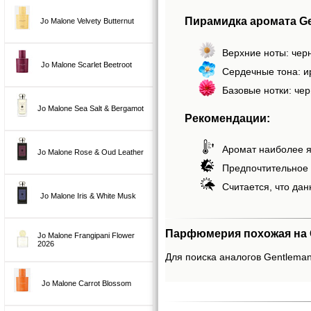
Пирамидка аромата Ge
Jo Malone Velvety Butternut
Верхние ноты: чер
Jo Malone Scarlet Beetroot
Сердечные тона: и
Базовые нотки: чер
Jo Malone Sea Salt & Bergamot
Рекомендации:
Аромат наиболее я
Jo Malone Rose & Oud Leather
Предпочтительное 
Считается, что дан
Jo Malone Iris & White Musk
Парфюмерия похожая на G
Jo Malone Frangipani Flower
2026
Для поиска аналогов Gentleman
Jo Malone Carrot Blossom