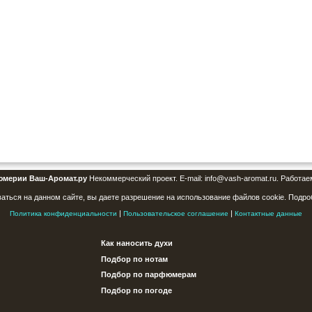
юмерии Ваш-Аромат.ру
Некоммерческий проект. E-mail: info@vash-aromat.ru. Работае
аться на данном сайте, вы даете разрешение на использование файлов cookie. Подро
|
|
Политика конфиденциальности
Пользовательское соглашение
Контактные данные
Как наносить духи
Подбор по нотам
Подбор по парфюмерам
Подбор по погоде