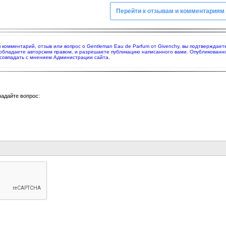
Перейти к отзывам и комментариям
яя комментарий, отзыв или вопрос о Gentleman Eau de Parfum от Givenchy, вы подтверждае
 обладаете авторским правом, и разрешаете публикацию написанного вами. Опубликованн
совпадать с мнением Администрации сайта.
задайте вопрос: