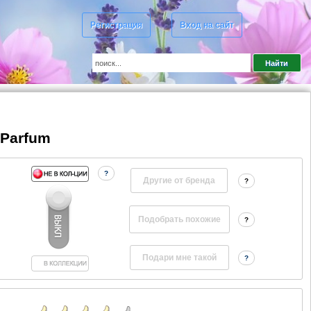
Регистрация
Вход на сайт
 Parfum
?
Другие от бренда
?
?
?