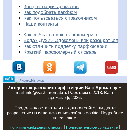
Концентрация ароматов
Как подобрать парфюм
Как пользоваться справочником
Наши контакты
Как выбрать свою парфюмерию
Вода? Духи? Одеколон? Как разобраться
Как отличить подделку парфюмерии
Краткий парфюмерный словарь
Интернет-справочник парфюмерии Ваш-Аромат.ру
E-
mail: info@vash-aromat.ru. Работаем с 2013. Ваш-
аромат.рф, 2026.
Продолжая оставаться на данном сайте, вы даете
разрешение на использование файлов cookie. Подробнее
по ссылкам:
|
|
Политика конфиденциальности
Пользовательское соглашение