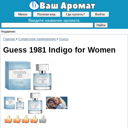
Меню
Полная вер.
Где купить?
Войти
Введите название аромата:
Недавние:
Главная
»
Справочник парфюмерии
»
Guess
Guess 1981 Indigo for Women