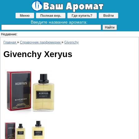
Меню
Полная вер.
Где купить?
Войти
Введите название аромата:
Недавние:
Главная
»
Справочник парфюмерии
»
Givenchy
Givenchy Xeryus