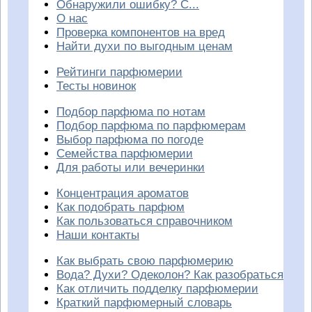
Обнаружили ошибку? С...
О нас
Проверка компонентов на вред
Найти духи по выгодным ценам
Рейтинги парфюмерии
Тесты новинок
Подбор парфюма по нотам
Подбор парфюма по парфюмерам
Выбор парфюма по погоде
Семейства парфюмерии
Для работы или вечеринки
Концентрация ароматов
Как подобрать парфюм
Как пользоваться справочником
Наши контакты
Как выбрать свою парфюмерию
Вода? Духи? Одеколон? Как разобраться
Как отличить подделку парфюмерии
Краткий парфюмерный словарь