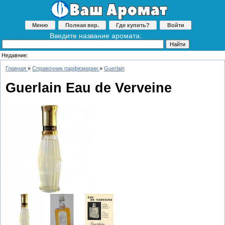
Меню
Полная вер.
Где купить?
Войти
Введите название аромата:
Недавние:
Главная
»
Справочник парфюмерии
»
Guerlain
Guerlain Eau de Verveine