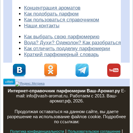
Концентрация ароматов
Как подобрать парфюм
Как пользоваться справочником
Наши контакты
Как выбрать свою парфюмерию
Вода? Духи? Одеколон? Как разобраться
Как отличить подделку парфюмерии
Краткий парфюмерный словарь
Интернет-справочник парфюмерии Ваш-Аромат.ру
E-
mail: info@vash-aromat.ru. Работаем с 2013. Ваш-
аромат.рф, 2026.
Продолжая оставаться на данном сайте, вы даете
разрешение на использование файлов cookie. Подробнее
по ссылкам:
|
|
Политика конфиденциальности
Пользовательское соглашение