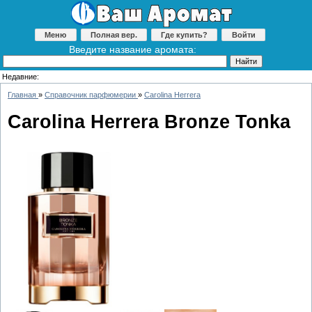
Меню
Полная вер.
Где купить?
Войти
Введите название аромата:
Недавние:
Главная
»
Справочник парфюмерии
»
Carolina Herrera
Carolina Herrera Bronze Tonka