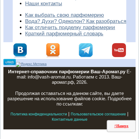
Наши контакты
Как выбрать свою парфюмерию
Вода? Духи? Одеколон? Как разобраться
Как отличить подделку парфюмерии
Краткий парфюмерный словарь
Интернет-справочник парфюмерии Ваш-Аромат.ру
E-
mail: info@vash-aromat.ru. Работаем с 2013. Ваш-
аромат.рф, 2026.
Продолжая оставаться на данном сайте, вы даете
разрешение на использование файлов cookie. Подробнее
по ссылкам:
|
|
Политика конфиденциальности
Пользовательское соглашение
Контактные данные
^Наверх