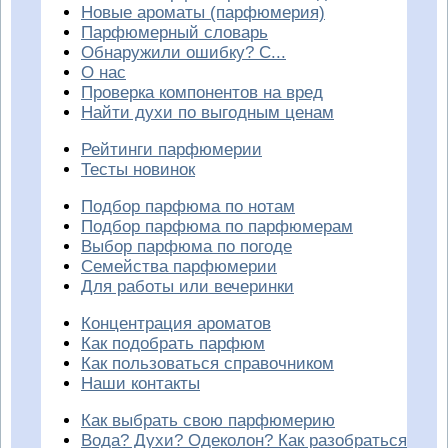
Новые ароматы (парфюмерия)
Парфюмерный словарь
Обнаружили ошибку? С...
О нас
Проверка компонентов на вред
Найти духи по выгодным ценам
Рейтинги парфюмерии
Тесты новинок
Подбор парфюма по нотам
Подбор парфюма по парфюмерам
Выбор парфюма по погоде
Семейства парфюмерии
Для работы или вечеринки
Концентрация ароматов
Как подобрать парфюм
Как пользоваться справочником
Наши контакты
Как выбрать свою парфюмерию
Вода? Духи? Одеколон? Как разобраться