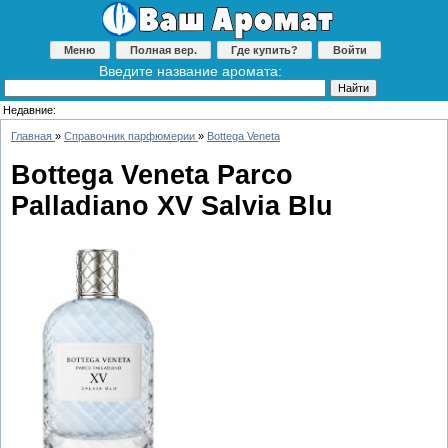
Меню
Полная вер.
Где купить?
Войти
Введите название аромата:
Недавние:
Главная
»
Справочник парфюмерии
»
Bottega Veneta
Bottega Veneta Parco
Palladiano XV Salvia Blu