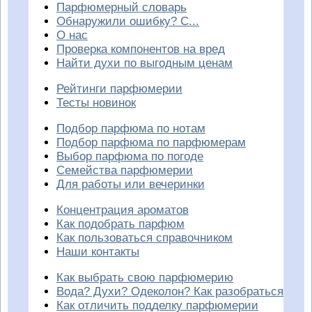
Парфюмерный словарь
Обнаружили ошибку? С...
О нас
Проверка компонентов на вред
Найти духи по выгодным ценам
Рейтинги парфюмерии
Тесты новинок
Подбор парфюма по нотам
Подбор парфюма по парфюмерам
Выбор парфюма по погоде
Семейства парфюмерии
Для работы или вечеринки
Концентрация ароматов
Как подобрать парфюм
Как пользоваться справочником
Наши контакты
Как выбрать свою парфюмерию
Вода? Духи? Одеколон? Как разобраться
Как отличить подделку парфюмерии