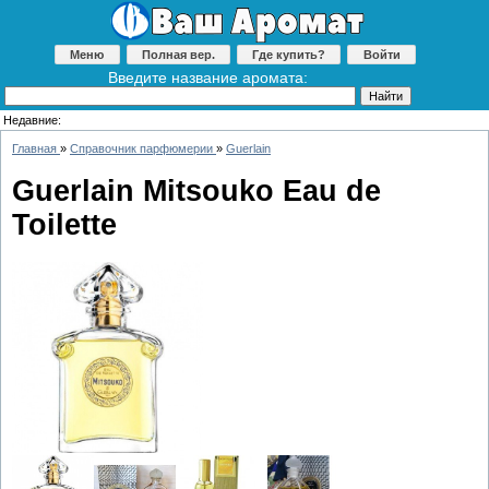
Меню
Полная вер.
Где купить?
Войти
Введите название аромата:
Недавние:
Главная
»
Справочник парфюмерии
»
Guerlain
Guerlain Mitsouko Eau de
Toilette