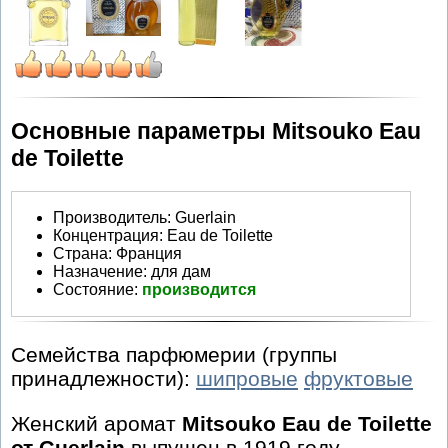
Основные параметры Mitsouko Eau
de Toilette
Производитель
:
Guerlain
Концентрация:
Eau de Toilette
Страна:
Франция
Назначение:
для дам
Состояние:
производится
Семейства парфюмерии (группы
принадлежности):
шипровые
фруктовые
Женский аромат
Mitsouko Eau de Toilette
от Guerlain
выпущен в 1919 году.