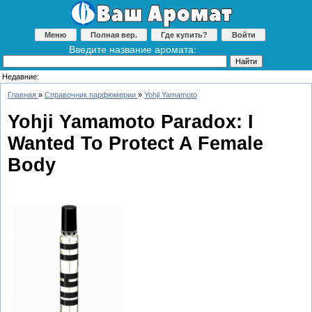
Меню
Полная вер.
Где купить?
Войти
Введите название аромата:
Недавние:
Главная
»
Справочник парфюмерии
»
Yohji Yamamoto
Yohji Yamamoto Paradox: I
Wanted To Protect A Female
Body