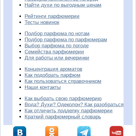
Найти духи по выгодным ценам
Рейтинги парфюмерии
Тесты новинок
Подбор парфюма по нотам
Подбор парфюма по парфюмерам
Выбор парфюма по погоде
Семейства парфюмерии
Для работы или вечеринки
Концентрация ароматов
Как подобрать парфюм
Как пользоваться справочником
Наши контакты
Как выбрать свою парфюмерию
Вода? Духи? Одеколон? Как разобраться
Как отличить подделку парфюмерии
Краткий парфюмерный словарь