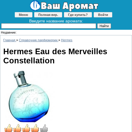
Меню
Полная вер.
Где купить?
Войти
Введите название аромата:
Недавние:
Главная
»
Справочник парфюмерии
»
Hermes
Hermes Eau des Merveilles
Constellation