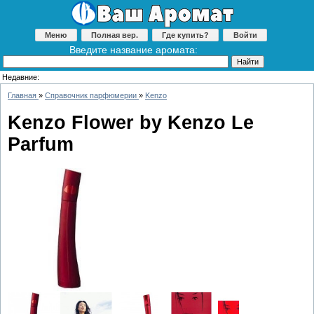
Меню
Полная вер.
Где купить?
Войти
Введите название аромата:
Недавние:
Главная
»
Справочник парфюмерии
»
Kenzo
Kenzo Flower by Kenzo Le
Parfum