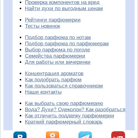
Проверка компонентов на вред
Найти духи по выгодным ценам
Рейтинги парфюмерии
Тесты новинок
Подбор парфюма по нотам
Подбор парфюма по парфюмерам
Выбор парфюма по погоде
Семейства парфюмерии
Для работы или вечеринки
Концентрация ароматов
Как подобрать парфюм
Как пользоваться справочником
Наши контакты
Как выбрать свою парфюмерию
Вода? Духи? Одеколон? Как разобраться
Как отличить подделку парфюмерии
Краткий парфюмерный словарь