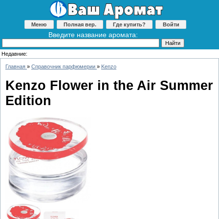
Меню
Полная вер.
Где купить?
Войти
Введите название аромата:
Недавние:
Главная
»
Справочник парфюмерии
»
Kenzo
Kenzo Flower in the Air Summer
Edition