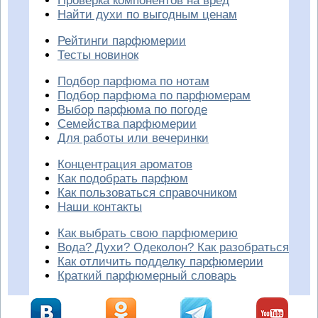
Проверка компонентов на вред
Найти духи по выгодным ценам
Рейтинги парфюмерии
Тесты новинок
Подбор парфюма по нотам
Подбор парфюма по парфюмерам
Выбор парфюма по погоде
Семейства парфюмерии
Для работы или вечеринки
Концентрация ароматов
Как подобрать парфюм
Как пользоваться справочником
Наши контакты
Как выбрать свою парфюмерию
Вода? Духи? Одеколон? Как разобраться
Как отличить подделку парфюмерии
Краткий парфюмерный словарь