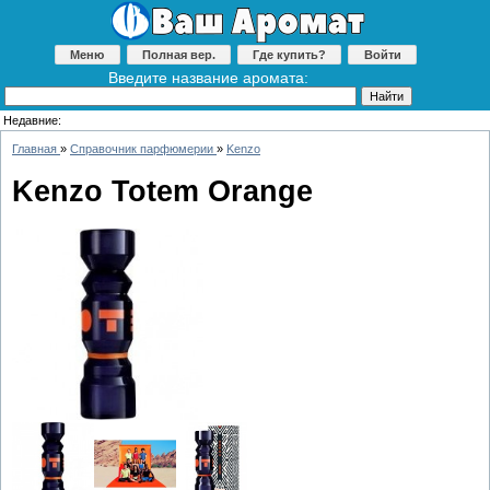
Меню
Полная вер.
Где купить?
Войти
Введите название аромата:
Недавние:
Главная
»
Справочник парфюмерии
»
Kenzo
Kenzo Totem Orange