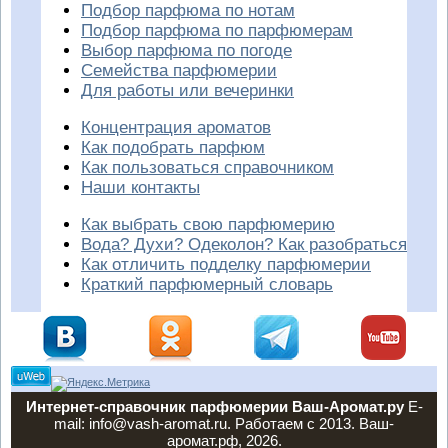
Подбор парфюма по нотам
Подбор парфюма по парфюмерам
Выбор парфюма по погоде
Семейства парфюмерии
Для работы или вечеринки
Концентрация ароматов
Как подобрать парфюм
Как пользоваться справочником
Наши контакты
Как выбрать свою парфюмерию
Вода? Духи? Одеколон? Как разобраться
Как отличить подделку парфюмерии
Краткий парфюмерный словарь
Интернет-справочник парфюмерии Ваш-Аромат.ру
E-
mail: info@vash-aromat.ru. Работаем с 2013. Ваш-
аромат.рф, 2026.