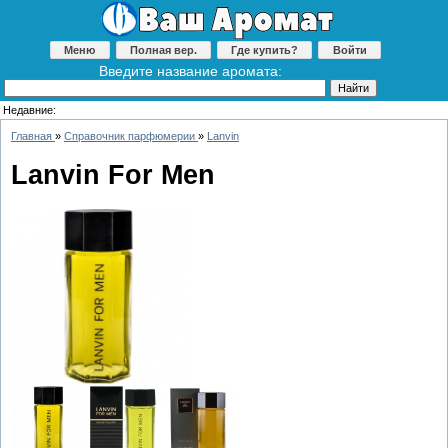
Меню
Полная вер.
Где купить?
Войти
Введите название аромата:
Недавние:
Главная
»
Справочник парфюмерии
»
Lanvin
Lanvin For Men