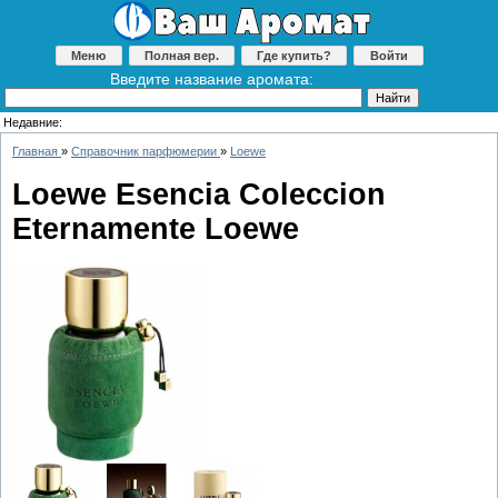
Меню
Полная вер.
Где купить?
Войти
Введите название аромата:
Недавние:
Главная
»
Справочник парфюмерии
»
Loewe
Loewe Esencia Coleccion
Eternamente Loewe