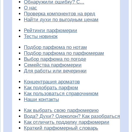
Обнаружили ошибку? С...
О нас
Проверка компонентов на вред
Найти духи по выгодным ценам
Рейтинги парфюмерии
Тесты новинок
Подбор парфюма по нотам
Подбор парфюма по парфюмерам
Выбор парфюма по погоде
Семейства парфюмерии
Для работы или вечеринки
Концентрация ароматов
Как подобрать парфюм
Как пользоваться справочником
Наши контакты
Как выбрать свою парфюмерию
Вода? Духи? Одеколон? Как разобраться
Как отличить подделку парфюмерии
Краткий парфюмерный словарь